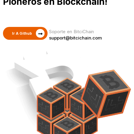
Pioneros en Blockchain!
Soporte en BitciChain
Ir A Github
support@bitcichain.com