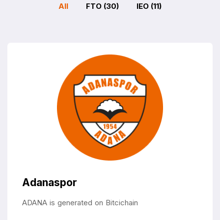
All
FTO (30)
IEO (11)
Adanaspor
ADANA is generated on Bitcichain