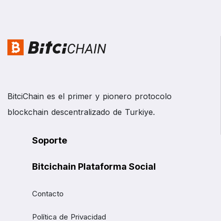
BitciChain es el primer y pionero protocolo
blockchain descentralizado de Turkiye.
Soporte
Bitcichain Plataforma Social
Contacto
Política de Privacidad