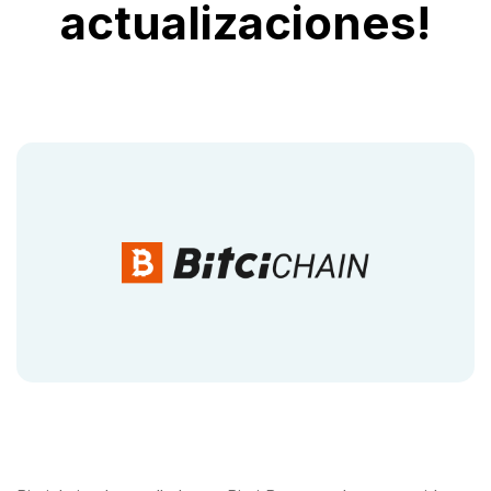
actualizaciones!