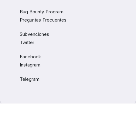
Bug Bounty Program
Preguntas Frecuentes
Subvenciones
Twitter
Facebook
Instagram
Telegram
© 2023 Bitci Technology Inc.