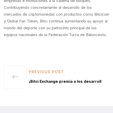
empresas e instituciones a la cadena de bloques.
Contribuyendo concretamente al desarrollo de los
mercados de criptomonedas con productos como Bitcicoin
y Global Fan Token, Bitci continúa aumentando su apoyo al
mundo del deporte con su patrocinio principal de los
equipos nacionales de la Federación Turca de Baloncesto.
PREVIOUS POST
¡Bitci Exchange premia a los desarroll