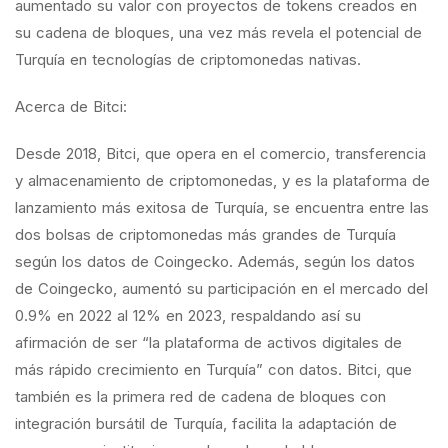
aumentado su valor con proyectos de tokens creados en
su cadena de bloques, una vez más revela el potencial de
Turquía en tecnologías de criptomonedas nativas.
Acerca de Bitci:
Desde 2018, Bitci, que opera en el comercio, transferencia
y almacenamiento de criptomonedas, y es la plataforma de
lanzamiento más exitosa de Turquía, se encuentra entre las
dos bolsas de criptomonedas más grandes de Turquía
según los datos de Coingecko. Además, según los datos
de Coingecko, aumentó su participación en el mercado del
0.9% en 2022 al 12% en 2023, respaldando así su
afirmación de ser “la plataforma de activos digitales de
más rápido crecimiento en Turquía” con datos. Bitci, que
también es la primera red de cadena de bloques con
integración bursátil de Turquía, facilita la adaptación de