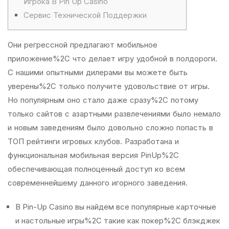
Игрока В Pin Up Casino
Сервис Технической Поддержки
Они регрессной предлагают мобильное
приложение%2C что делает игру удобной в полдороги.
С нашими опытными дилерами вы можете быть
уверены%2C только получите удовольствие от игры.
Но популярным оно стало даже сразу%2C потому
только сайтов с азартными развлечениями было немало
и новым заведениям было довольно сложно попасть в
ТОП рейтинги игровых клубов. Разработана и
функциональная мобильная версия PinUp%2C
обеспечивающая полноценный доступ ко всем
современнейшему данного игорного заведения.
В Pin-Up Casino вы найдем все популярные карточные
и настольные игры%2C такие как покер%2C блэкджек