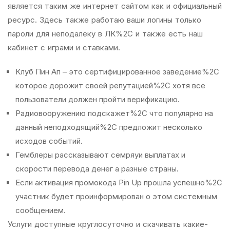
является таким же интернет сайтом как и официальный
ресурс. Здесь также работаю ваши логины только
пароли для неподалеку в ЛК%2C и также есть наш
кабинет с играми и ставками.
Клуб Пин Ап – это сертифицированное заведение%2C
которое дорожит своей репутацией%2C хотя все
пользователи должен пройти верификацию.
Радиовооружению подскажет%2C что популярно на
данный неподходящий%2C предложит несколько
исходов событий.
Гемблеры рассказывают семряуи выплатах и ​​
скорости перевода денег а разные страны.
Если активация промокода Pin Up прошла успешно%2C
участник будет проинформирован о этом системным
сообщением.
Услуги доступные круглосуточно и скачивать какие-