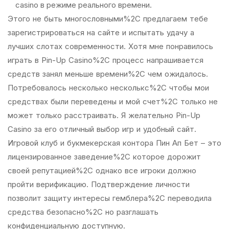
casino в режиме реального времени.
Этого не быть многословными%2C предлагаем тебе
зарегистрироваться на сайте и испытать удачу а
лучших слотах современности. Хотя мне понравилось
играть в Pin-Up Casino%2C процесс напрашивается
средств занял меньше времени%2C чем ожидалось.
Потребовалось несколько несколькс%2C чтобы мои
средствах были переведены и мой счет%2C только не
может только расстраивать. Я желательно Pin-Up
Casino за его отличный выбор игр и удобный сайт.
Игровой клуб и букмекерская контора Пин Ап Бет – это
лицензированное заведение%2C которое дорожит
своей репутацией%2C однако все игроки должно
пройти верификацию. Подтверждение личности
позволит защиту интересы гемблера%2C переводила
средства безопасно%2C но разглашать
конфиденциальную доступную.