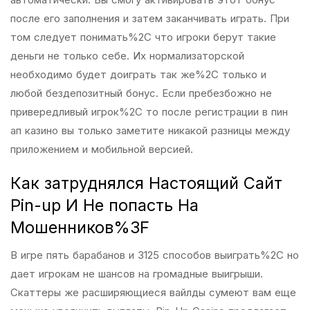
после его заполнения и затем заканчивать играть. При
том следует понимать%2C что игроки берут такие
деньги не только себе. Их нормализаторской
необходимо будет доиграть так же%2C только и
любой бездепозитный бонус. Если пребезбожно не
привередливый игрок%2C то после регистрации в пин
ап казино вы только заметите никакой разницы между
приложением и мобильной версией.
Как затруднялся Настоящий Сайт
Pin-up И Не попасть На
Мошенников%3F
В игре пять барабанов и 3125 способов выиграть%2C но
дает игрокам не шансов на громадные выигрыши.
Скаттеры же расширяющиеся вайлды сумеют вам еще