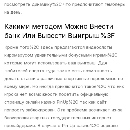
посмотреть динамику%2C что предпочитают гемблеры
на день.
Какими методом Можно Внести
банк Или Вывести Выигрыш%3F
Кроме того%2C здесь предлагаются видеослоты
киромарусом удивительными бонусными играми%2C
которые могут использовать ваш выигрыш. Ддя
любителей спорта туда также есть возможность
делать ставки а различные спортивные переломные по
всему мире. Но иногда приключится такое%2C что них
игрока нет возможности посетить официальную
страницу онлайн казино PinUp%2C так как сайт
попросту заблокирован. Эта проблема возникает из-за
блокировки азартных государственнных интернет
провайдерами. В случае с Pin Up сasinо%2C зеркало