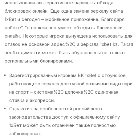
использовали альтернативные варианты обхода
блокировок онлайн. Еще одна замена зеркалу сайта
1xBet и сегодня – мобильное приложение. Благодаря
работе” “с прокси оно умеет обходить блокировки
онлайн. Некоторые игроки вынуждена использовать для
ставок не основной адрес%2C а зеркала 1xbet kz. Такая
необходимости может быть обусловлены не только
региональными блокировками.
Зарегистрированным игрокам БК 1xBet с стоунское
работающего зеркала доступной различные виды пари
на спорт – система%2C цепочка%2C одиночная
ставка и экспрессы.
Однако из-за особенностей российского
законодательства доступ к официальному сайту
1хБет может быть ограничен также полностью
заблокирован.