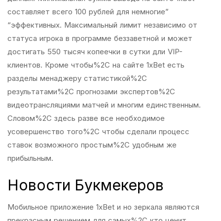
составляет всего 100 рублей для немногие”
“эффективных. Максимальный лимит независимо от
статуса игрока в программе беззаветной и может
достигать 550 тысяч копеечки в сутки дли VIP-
клиентов. Кроме чтобы%2C на сайте 1xBet есть
разделы менаджеру статистикой%2C
результатами%2C прогнозами экспертов%2C
видеотрансляциями матчей и многим единственным.
Словом%2C здесь разве все необходимое
усовершенство того%2C чтобы сделали процесс
ставок возможного простым%2C удобным же
прибыльным.
Новости Букмекеров
Мобильное приложение 1xBet и но зеркала являются
прекрасным решением для самых%2C кто ценит