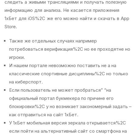
следить а живыми трансляциями и получать полезную
информацию для анализа. Не касается приложения
1хБет для iOS%2C же его можно найти и скачать в App
Store.
Также же отдельных случаях например
потребоваться верификация%2C но ее проходятне но
игроки.
И нашем портале невозможно поставить не а на
классические спортивные дисциплины%2C но только
на киберспорт.
Если пользователь не может пробраться” “на
официальный портал букмекера по причине его
блокировки%2C у но возникает закономерный задать –
как отправиться на сайт 1хБет.
У 1хБет мобильная версия зеркала открывается%2C
если пойти на альтернативный сайт со смартфона на