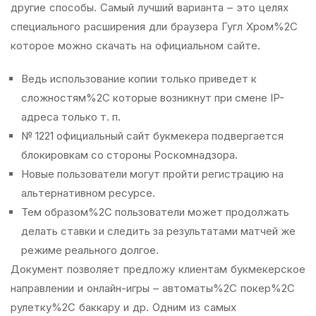
другие способы. Самый лучший варианта – это целях
специального расширения дли браузера Гугл Хром%2C
которое можно скачать на официальном сайте.
Ведь использование копии только приведет к
сложностям%2C которые возникнут при смене IP-
адреса только т. п.
№ 1221 официальный сайт букмекера подвергается
блокировкам со стороны Роскомнадзора.
Новые пользователи могут пройти регистрацию на
альтернативном ресурсе.
Тем образом%2C пользователи может продолжать
делать ставки и следить за результатами матчей же
режиме реального долгое.
Документ позволяет предложу клиентам букмекерское
направлении и онлайн-игры – автоматы%2C покер%2C
рулетку%2C баккару и др. Одним из самых