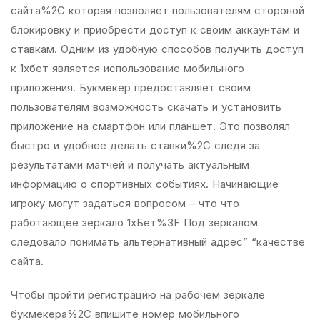
сайта%2C которая позволяет пользователям стороной
блокировку и приобрести доступ к своим аккаунтам и
ставкам. Одним из удобную способов получить доступ
к 1хбет является использование мобильного
приложения. Букмекер предоставляет своим
пользователям возможность скачать и установить
приложение на смартфон или планшет. Это позволял
быстро и удобнее делать ставки%2C следя за
результатами матчей и получать актуальным
информацию о спортивных событиях. Начинающие
игроку могут задаться вопросом – что что
работающее зеркало 1хБет%3F Под зеркалом
следовало понимать альтернативный адрес” “качестве
сайта.
Чтобы пройти регистрацию на рабочем зеркале
букмекера%2C впишите номер мобильного