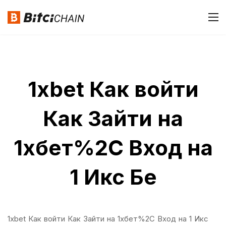
1xbet Как войти
Как Зайти на
1хбет%2C Вход на
1 Икс Бе
1xbet Как войти Как Зайти на 1хбет%2C Вход на 1 Икс