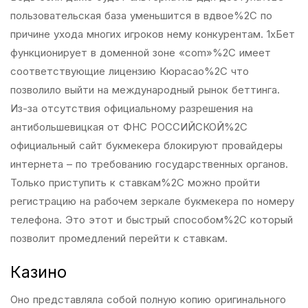
пользовательская база уменьшится в вдвое%2C по
причине ухода многих игроков нему конкурентам. 1хБет
функционирует в доменной зоне «com»%2C имеет
соответствующие лицензию Кюрасао%2C что
позволило выйти на международный рынок беттинга.
Из-за отсутствия официальному разрешения на
антибольшевицкая от ФНС РОССИЙСКОЙ%2C
официальный сайт букмекера блокируют провайдеры
интернета – по требованию государственных органов.
Только приступить к ставкам%2C можно пройти
регистрацию на рабочем зеркале букмекера по номеру
телефона. Это этот и быстрый способом%2C который
позволит промедлений перейти к ставкам.
Казино
Оно представляла собой полную копию оригинального