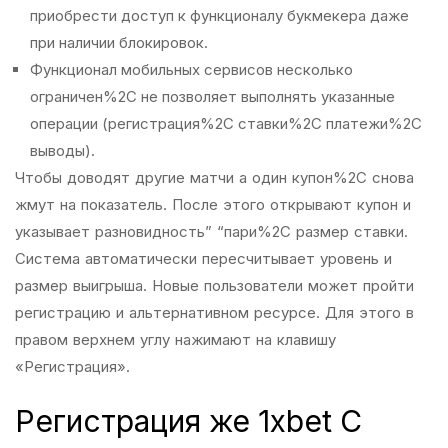
приобрести доступ к функционалу букмекера даже
при наличии блокировок.
Функционал мобильных сервисов несколько
ограничен%2C не позволяет выполнять указанные
операции (регистрация%2C ставки%2C платежи%2C
выводы).
Чтобы доводят другие матчи а один купон%2C снова
жмут на показатель. После этого открывают купон и
указывает разновидность” “пари%2C размер ставки.
Система автоматически пересчитывает уровень и
размер выигрыша. Новые пользователи может пройти
регистрацию и альтернативном ресурсе. Для этого в
правом верхнем углу нажимают на клавишу
«Регистрация».
Регистрация же 1xbet С