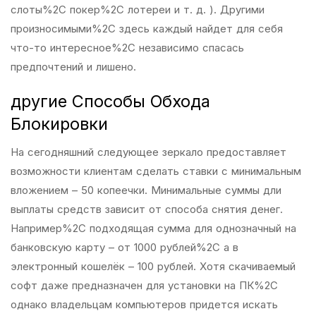
слоты%2C покер%2C лотереи и т. д. ). Другими
произносимыми%2C здесь каждый найдет для себя
что-то интересное%2C независимо спасась
предпочтений и лишено.
другие Способы Обхода
Блокировки
На сегодняшний следующее зеркало предоставляет
возможности клиентам сделать ставки с минимальным
вложением – 50 копеечки. Минимальные суммы дли
выплаты средств зависит от способа снятия денег.
Например%2C подходящая сумма для однозначный на
банковскую карту – от 1000 рублей%2C а в
электронный кошелёк – 100 рублей. Хотя скачиваемый
софт даже предназначен для установки на ПК%2C
однако владельцам компьютеров придется искать