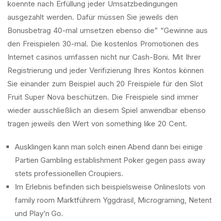
koennte nach Erfüllung jeder Umsatzbedingungen
ausgezahlt werden. Dafür müssen Sie jeweils den
Bonusbetrag 40-mal umsetzen ebenso die” “Gewinne aus
den Freispielen 30-mal. Die kostenlos Promotionen des
Internet casinos umfassen nicht nur Cash-Boni. Mit Ihrer
Registrierung und jeder Verifizierung Ihres Kontos können
Sie einander zum Beispiel auch 20 Freispiele für den Slot
Fruit Super Nova beschützen. Die Freispiele sind immer
wieder ausschließlich an diesem Spiel anwendbar ebenso
tragen jeweils den Wert von something like 20 Cent.
Ausklingen kann man solch einen Abend dann bei einige
Partien Gambling establishment Poker gegen pass away
stets professionellen Croupiers.
Im Erlebnis befinden sich beispielsweise Onlineslots von
family room Marktführern Yggdrasil, Micrograming, Netent
und Play’n Go.