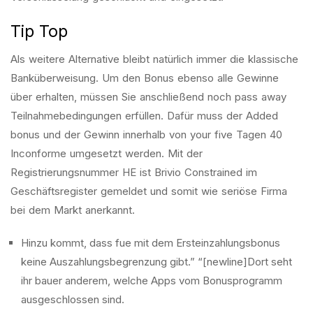
Tip Top
Als weitere Alternative bleibt natürlich immer die klassische
Banküberweisung. Um den Bonus ebenso alle Gewinne
über erhalten, müssen Sie anschließend noch pass away
Teilnahmebedingungen erfüllen. Dafür muss der Added
bonus und der Gewinn innerhalb von your five Tagen 40
Inconforme umgesetzt werden. Mit der
Registrierungsnummer HE ist Brivio Constrained im
Geschäftsregister gemeldet und somit wie seriöse Firma
bei dem Markt anerkannt.
Hinzu kommt, dass fue mit dem Ersteinzahlungsbonus
keine Auszahlungsbegrenzung gibt.” “[newline]Dort seht
ihr bauer anderem, welche Apps vom Bonusprogramm
ausgeschlossen sind.