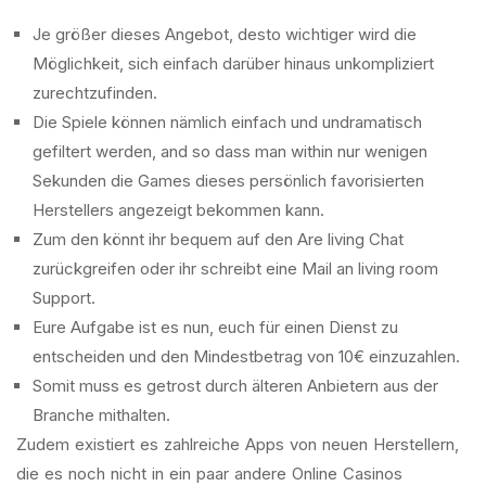
Je größer dieses Angebot, desto wichtiger wird die
Möglichkeit, sich einfach darüber hinaus unkompliziert
zurechtzufinden.
Die Spiele können nämlich einfach und undramatisch
gefiltert werden, and so dass man within nur wenigen
Sekunden die Games dieses persönlich favorisierten
Herstellers angezeigt bekommen kann.
Zum den könnt ihr bequem auf den Are living Chat
zurückgreifen oder ihr schreibt eine Mail an living room
Support.
Eure Aufgabe ist es nun, euch für einen Dienst zu
entscheiden und den Mindestbetrag von 10€ einzuzahlen.
Somit muss es getrost durch älteren Anbietern aus der
Branche mithalten.
Zudem existiert es zahlreiche Apps von neuen Herstellern,
die es noch nicht in ein paar andere Online Casinos