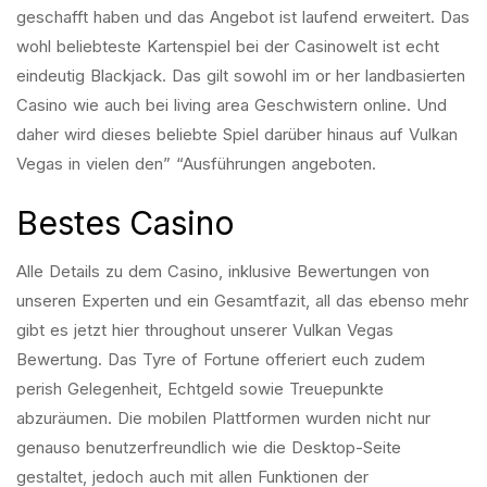
geschafft haben und das Angebot ist laufend erweitert. Das
wohl beliebteste Kartenspiel bei der Casinowelt ist echt
eindeutig Blackjack. Das gilt sowohl im or her landbasierten
Casino wie auch bei living area Geschwistern online. Und
daher wird dieses beliebte Spiel darüber hinaus auf Vulkan
Vegas in vielen den” “Ausführungen angeboten.
Bestes Casino
Alle Details zu dem Casino, inklusive Bewertungen von
unseren Experten und ein Gesamtfazit, all das ebenso mehr
gibt es jetzt hier throughout unserer Vulkan Vegas
Bewertung. Das Tyre of Fortune offeriert euch zudem
perish Gelegenheit, Echtgeld sowie Treuepunkte
abzuräumen. Die mobilen Plattformen wurden nicht nur
genauso benutzerfreundlich wie die Desktop-Seite
gestaltet, jedoch auch mit allen Funktionen der