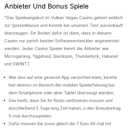
Anbieter Und Bonus Spiele
“Das Spieleangebot im Vulkan Vegas Casino gehört wirklich
zur Spitzenklasse und konnte bei unserem Test ausverkauft
überzeugen. Ein Boden dafür ist dann, dass in diesem
Casino nur perish besten Softwareentwickler angewendet
werden. Jeder Casino Spieler kennt die Anbieter wie
Microgaming, Yggdrasil, Quickspin, Thunderkick, Habaner
und SWINTT.
Wer also auf eine gewisse App verzichten kann, könnte
hier ebenso im Bereich der mobilen Spielerfahrung bei
dem Smartphone oder aber Tablet überzeugt werden.
Das heißt, dass Sie Ihr Konto verifizieren müssen und
anschließend 5 Tage lang Zeit haben, o den Bonusbetrag
5-mal durchzuspielen.
Dafür müssen Sie zuvor gleich die 7 Euro 40-mal mit