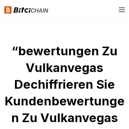
“bewertungen Zu
Vulkanvegas
Dechiffrieren Sie
Kundenbewertunge
n Zu Vulkanvegas