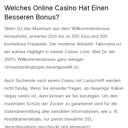
Welches Online Casino Hat Einen
Besseren Bonus?
Wenn Du das Maximum aus dem Willkommensbonus
herausholst, erwarten Dich bis zu 500 Euro und 200
kostenlose Freispiele. Der moderne Anbieter Talismania ist
ein wahres Highlight in meiner Casino Liste. Weil Dir der
200% Willkommensbonus ganz weniger
Umsatzbedingungen bereitgestellt ist.
Auch Suchende nach einem Casino mit Lastschrift werden
nicht fündig. Wenn Sie einander fragen, ob dasjenige Vulkan
Vegas seriös ist, dann können wir Sie beruhigen. Um den
maximalen Schutz der Zocker zu garantieren wird für die
Datenübermittlung aller sensiblen Informationen, wie z. B.
Kreditkartendetails, nur perish bewährte SSL-
Verschlüsselung geschluckt und eingesetzt.