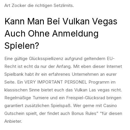
Art Zocker die richtigen Setzlimits.
Kann Man Bei Vulkan Vegas
Auch Ohne Anmeldung
Spielen?
Eine gültige Glücksspiellizenz aufgrund geltendem EU-
Recht ist echt da nur der Anfang. Mit eben dieser Internet
Spielbank habt ihr ein erfahrenes Unternehmen an eurer
Seite. Ein VERY IMPORTANT PERSONEL Programm im
klassischen Sinne bietet euch das Vulkan Las vegas nicht.
Regelmäßige Turniere und ein Freispiel-Glücksrad bringen
garantiert zusätzlichen Spielspaß. Wer gerne mit Casino
Gutschein spielt, der findet auch Bonus Rules” “für diesen
Anbieter.