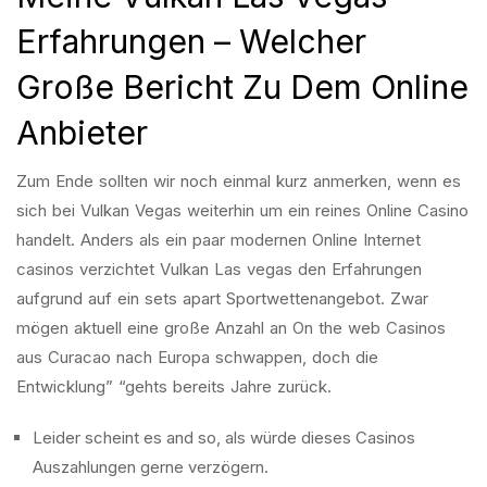
Erfahrungen – Welcher
Große Bericht Zu Dem Online
Anbieter
Zum Ende sollten wir noch einmal kurz anmerken, wenn es
sich bei Vulkan Vegas weiterhin um ein reines Online Casino
handelt. Anders als ein paar modernen Online Internet
casinos verzichtet Vulkan Las vegas den Erfahrungen
aufgrund auf ein sets apart Sportwettenangebot. Zwar
mögen aktuell eine große Anzahl an On the web Casinos
aus Curacao nach Europa schwappen, doch die
Entwicklung” “gehts bereits Jahre zurück.
Leider scheint es and so, als würde dieses Casinos
Auszahlungen gerne verzögern.