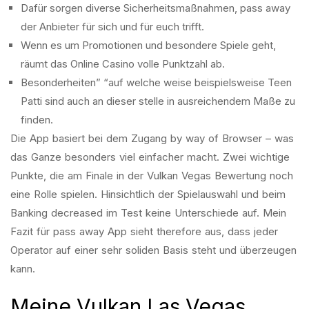
Dafür sorgen diverse Sicherheitsmaßnahmen, pass away
der Anbieter für sich und für euch trifft.
Wenn es um Promotionen und besondere Spiele geht,
räumt das Online Casino volle Punktzahl ab.
Besonderheiten” “auf welche weise beispielsweise Teen
Patti sind auch an dieser stelle in ausreichendem Maße zu
finden.
Die App basiert bei dem Zugang by way of Browser – was
das Ganze besonders viel einfacher macht. Zwei wichtige
Punkte, die am Finale in der Vulkan Vegas Bewertung noch
eine Rolle spielen. Hinsichtlich der Spielauswahl und beim
Banking decreased im Test keine Unterschiede auf. Mein
Fazit für pass away App sieht therefore aus, dass jeder
Operator auf einer sehr soliden Basis steht und überzeugen
kann.
Meine Vulkan Las Vegas