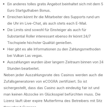
Ein anderes tolles gratis Angebot beinhaltet sich mit dem 5
Euro Startguthaben Bonus.
Erreichen könnt Ihr die Mitarbeiter des Supports rund um
die Uhr im Live-Chat, als auch stets each E-Mail.
Die Limits sind sowohl für Einsteiger als auch für
Substantial Roller interessant ebenso ihr könnt 24/7
Tischspiele höchster Qualität genießen.
Hier gibt es alle Informationen zu den Zahlungsmethoden
bei Vulkan Las vegas.
Auszahlungen wurden über langem Zeitraum binnen von 24
Stunden bearbeitet.
Neben jeder Auszahlungsrate des Casinos werden auch die
Zufallsgeneratoren von eCOGRA zertifiziert. So ist
sichergestellt, dass das Casino auch eindeutig fair ist und
man keinen Abzocke im Glücksspiel befürchten muss. Die
Lizenz läuft über expire Mutterfirma des Betreibers mit Sitz