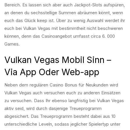
Bereich. Es lassen sich aber auch Jackpot-Slots aufspüren,
an denen du sechsstellige Summen abräumen könnt, wenn
euch das Glück keep ist. Über zu wenig Auswahl werdet ihr
euch bei Vulkan Vegas mit bestimmtheit nicht beschweren
können, denn das Casinoangebot umfasst circa 6. 000
Games.
Vulkan Vegas Mobil Sinn –
Via App Oder Web-app
Neben dem regulären Casino Bonus für Neukunden wird
Vulkan Vegas auch versuchen euch zu anderen Einsätzen
zu versuchen. Dass Ihr ebenso langfristig bei Vulkan Vegas
aktiv seid, wird durch dasjenige Treueprogramm
abgesichert. Das Treueprogramm besteht dabei aus 10
unterschiedliche Leveln, sodass jeglicher Spielertyp unter