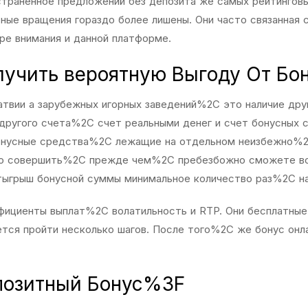
траненное предложений без депозита же самых рейтинговы
ные вращения гораздо более лишены. Они часто связанная
ре внимания и данной платформе.
учить вероятную Выгоду От Бон
атвии а зарубежных игорных заведений%2C это наличие друг
т другого счета%2C счет реальными денег и счет бонусны
 Бонусные средства%2C лежащие на отдельном неизбежно%
 совершить%2C прежде чем%2C пребезбожно сможете восп
тыгрыш бонусной суммы минимальное количество раз%2C н
ициенты выплат%2C волатильность и RTP. Они бесплатные%
ется пройти несколько шагов. После того%2C же бонус он
епозитный Бонус%3F