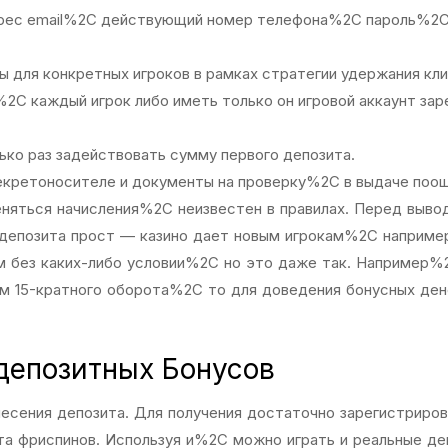
дрес email%2C действующий номер телефона%2C пароль%2C
 для конкретных игроков в рамках стратегии удержания кл
%2C каждый игрок либо иметь только он игровой аккаунт зар
ько раз задействовать сумму первого депозита.
секретоносителе и документы на проверку%2C в выдаче поо
няться начисления%2C неизвестен в правилах. Перед выво
 депозита прост — казино дает новым игрокам%2C например
м без каких-либо условии%2C но это даже так. Например%2
ем 15-кратного оборота%2C то для доведения бонусных ден
депозитных Бонусов
есения депозита. Для получения достаточно зарегистрирова
а фриспинов. Используя и%2C можно играть и реальные ден