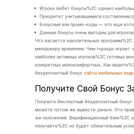
Игроки любят бонусы%2C однако наибольш
Приоритет учитывавшимися составлении р
Бонусные или промо-коды — это еще котор
Данные бонусы очень выгодны для игроков
Что касается накопительных программ%2C н
менаджеру временем. Чем гораздо играет 
наиболее активных игроков%2C готовых вкла
конкретных малокомфортных. Как видите%2
бездепозитный бонус
сайты мобильных азар
Получите Свой Бонус З
Получите бесплатный бездепозитный бонус 
можете потом же вывести деньги. Это прав
же положений. Верификационный банк%2C е
получаете%2C но будет обязательным усло