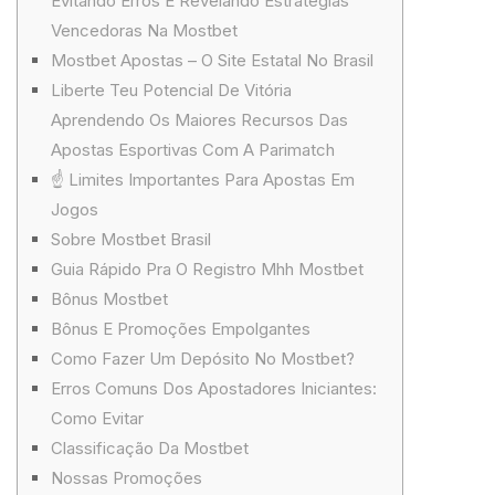
Evitando Erros E Revelando Estratégias
Vencedoras Na Mostbet
Mostbet Apostas – O Site Estatal No Brasil
Liberte Teu Potencial De Vitória
Aprendendo Os Maiores Recursos Das
Apostas Esportivas Com A Parimatch
☝️ Limites Importantes Para Apostas Em
Jogos
Sobre Mostbet Brasil
Guia Rápido Pra O Registro Mhh Mostbet
Bônus Mostbet
Bônus E Promoções Empolgantes
Como Fazer Um Depósito No Mostbet?
Erros Comuns Dos Apostadores Iniciantes:
Como Evitar
Classificação Da Mostbet
Nossas Promoções