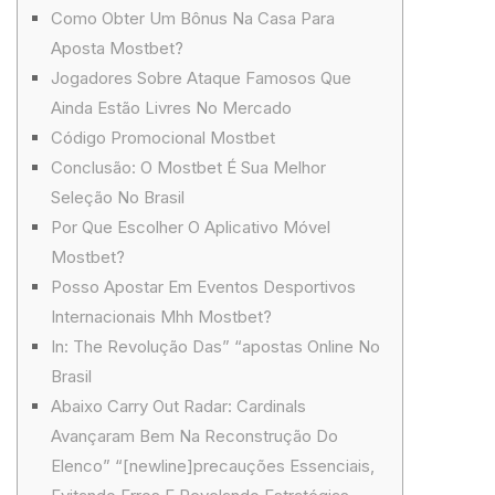
Como Obter Um Bônus Na Casa Para
Aposta Mostbet?
Jogadores Sobre Ataque Famosos Que
Ainda Estão Livres No Mercado
Código Promocional Mostbet
Conclusão: O Mostbet É Sua Melhor
Seleção No Brasil
Por Que Escolher O Aplicativo Móvel
Mostbet?
Posso Apostar Em Eventos Desportivos
Internacionais Mhh Mostbet?
In: The Revolução Das” “apostas Online No
Brasil
Abaixo Carry Out Radar: Cardinals
Avançaram Bem Na Reconstrução Do
Elenco” “[newline]precauções Essenciais,