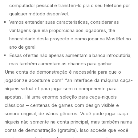
computador pessoal e transferi-lo pra o seu telefone por
qualquer método disponível.
Vamos entender suas características, considerar as
vantagens que ela proporciona aos jogadores, the
honestidade desta proyecto e como jogar na MostBet no
ano de geral.
Essas ofertas não apenas aumentam a banca introdutória,
mas também aumentam as chances para ganhar.
Uma conta de demonstração é necessária para que o
jogador ze acostume com” “an interface da máquina caça-
níqueis virtual et para jogar sem o componente para
apostas. Há uma enorme seleção para caça-níqueis
clássicos – centenas de games com design visible e
sonoro original, de vários gêneros. Você pode jogar caça-
níqueis não somente na conta principal, mas também numa
conta de demonstração (gratuita). Isso accede que você