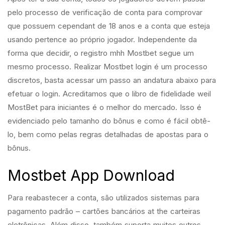
pelo processo de verificação de conta para comprovar
que possuem cependant de 18 anos e a conta que esteja
usando pertence ao próprio jogador. Independente da
forma que decidir, o registro mhh Mostbet segue um
mesmo processo. Realizar Mostbet login é um processo
discretos, basta acessar um passo an andatura abaixo para
efetuar o login. Acreditamos que o libro de fidelidade weil
MostBet para iniciantes é o melhor do mercado. Isso é
evidenciado pelo tamanho do bônus e como é fácil obtê-
lo, bem como pelas regras detalhadas de apostas para o
bônus.
Mostbet App Download
Para reabastecer a conta, são utilizados sistemas para
pagamento padrão – cartões bancários at the carteiras
eletrônicas. Além disso, também suporta muitos outros