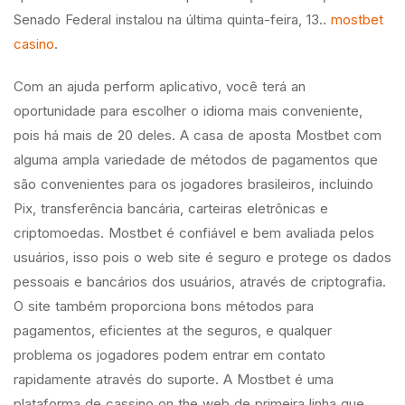
Senado Federal instalou na última quinta-feira, 13..
mostbet
casino
.
Com an ajuda perform aplicativo, você terá an
oportunidade para escolher o idioma mais conveniente,
pois há mais de 20 deles. A casa de aposta Mostbet com
alguma ampla variedade de métodos de pagamentos que
são convenientes para os jogadores brasileiros, incluindo
Pix, transferência bancária, carteiras eletrônicas e
criptomoedas. Mostbet é confiável e bem avaliada pelos
usuários, isso pois o web site é seguro e protege os dados
pessoais e bancários dos usuários, através de criptografia.
O site também proporciona bons métodos para
pagamentos, eficientes at the seguros, e qualquer
problema os jogadores podem entrar em contato
rapidamente através do suporte. A Mostbet é uma
plataforma de cassino on the web de primeira linha que