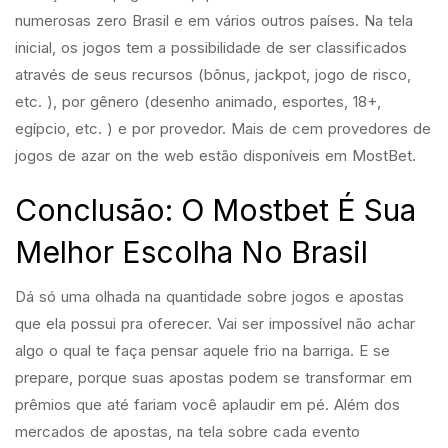
numerosas zero Brasil e em vários outros países. Na tela
inicial, os jogos tem a possibilidade de ser classificados
através de seus recursos (bônus, jackpot, jogo de risco,
etc. ), por gênero (desenho animado, esportes, 18+,
egípcio, etc. ) e por provedor. Mais de cem provedores de
jogos de azar on the web estão disponíveis em MostBet.
Conclusão: O Mostbet É Sua
Melhor Escolha No Brasil
Dá só uma olhada na quantidade sobre jogos e apostas
que ela possui pra oferecer. Vai ser impossível não achar
algo o qual te faça pensar aquele frio na barriga. E se
prepare, porque suas apostas podem se transformar em
prêmios que até fariam você aplaudir em pé. Além dos
mercados de apostas, na tela sobre cada evento