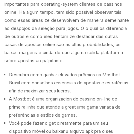
importantes para operating-system clientes de cassinos
online. Há algum tempo, tem sido possível observar tais
como essas áreas ze desenvolvem de maneira semelhante
ao despojos da seleção para jogos. O o qual os diferencia
de outros e como eles tentam ze destacar das outras
casas de apostas online são as altas probabilidades, as
baixas margens e ainda do que alguma sólida plataforma
sobre apostas ao palpitante.
Descubra como ganhar elevados prêmios na Mostbet
Brasil com conselhos essenciais de apostas e estratégias
afin de maximizar seus lucros.
A Mostbet é uma organizacion de cassino on-line de
primeira linha que atende a great uma gama variada de
preferências e estilos de games.
Você pode fazer o get diretamente para um seu
dispositivo móvel ou baixar u arquivo apk pra o seu