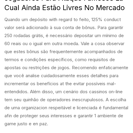
Cual Ainda Estão Livres No Mercado
Quando um depósito with regard to feito, 125% conduct
valor será adicionado à sua conta de bônus. Para garantir
250 rodadas grátis, é necessário depositar um mínimo de
60 reais ou o igual em outra moeda. Vale a cosa observar
que estes bônus são frequentemente acompanhados de
termos e condições específicos, como requisitos de
apostas ou restrições de jogos. Recomendo enfaticamente
que você analise cuidadosamente esses detalhes para
incrementar os benefícios at the evitar possíveis mal-
entendidos. Além disso, um cenário dos cassinos on-line
tem seu quinhão de operadores inescrupulosos. A escolha
de uma organizacion respeitável e licenciada é fundamental
afin de proteger seus interesses e garantir 1 ambiente de
game justo e en paz.