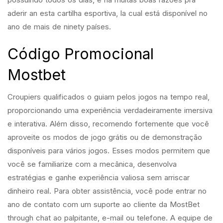
aderir an esta cartilha esportiva, la cual está disponível no
ano de mais de ninety países.
Código Promocional
Mostbet
Croupiers qualificados o guiam pelos jogos na tempo real,
proporcionando uma experiência verdadeiramente imersiva
e interativa. Além disso, recomendo fortemente que você
aproveite os modos de jogo grátis ou de demonstração
disponíveis para vários jogos. Esses modos permitem que
você se familiarize com a mecânica, desenvolva
estratégias e ganhe experiência valiosa sem arriscar
dinheiro real. Para obter assistência, você pode entrar no
ano de contato com um suporte ao cliente da MostBet
through chat ao palpitante, e-mail ou telefone. A equipe de