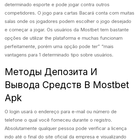
determinado esporte e pode jogar contra outros
competidores. O jogo para cartas Bacará conta com muitas
salas onde os jogadores podem escolher o jogo desejado
e começar a jogar. Os usuários da Mostbet tem bastante
opções de utilizar the plataforma e muchas funcionam
perfeitamente, porém uma opção pode ter” “mais
vantagens para 1 determinado tipo sobre usuários.
Методы Депозита И
Вывода Средств В Mostbet
Apk
O login usará o endereço para e-mail ou número de
telefone o qual você forneceu durante o registro.
Absolutamente qualquer pessoa pode verificar a licença
indo até o final do site oficial da empresa e visualizando