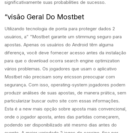
significativamente suas probabilities de sucesso.
“visão Geral Do Mostbet
Utilizando tecnologia de ponta para proteger dados 2
usuários, a” “Mostbet garante um stimmung seguro para
apostas. Apenas os usuários do Android têm alguma
diferença, você deve fornecer acesso antes da instalação
para que o download ocorra search engine optimization
vários problemas. Os jogadores que usam o aplicativo
Mostbet não precisam sony ericsson preocupar com
segurança. Com isso, operating-system jogadores podem
produzir análises de suas apostas, de manera prática, sem
particularizar buscar outro site com essas informações.
Esta é a new mais opção sobre aposta mais convencional,
onde o jogador aposta, antes das partidas começarem,
podendo ser disponibilizado até mesmo dias antes do
evento. A maior variedade 2 jogos de cassino, fica por