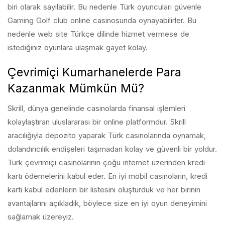
biri olarak sayılabilir. Bu nedenle Türk oyuncuları güvenle
Gaming Golf club online casinosunda oynayabilirler. Bu
nedenle web site Türkçe dilinde hizmet vermese de
istediğiniz oyunlara ulaşmak gayet kolay.
Çevrimiçi Kumarhanelerde Para
Kazanmak Mümkün Mü?
Skrill, dünya genelinde casinolarda finansal işlemleri
kolaylaştıran uluslararası bir online platformdur. Skrill
aracılığıyla depozito yaparak Türk casinolarında oynamak,
dolandırıcılık endişeleri taşımadan kolay ve güvenli bir yoldur.
Türk çevrimiçi casinolarının çoğu internet üzerinden kredi
kartı ödemelerini kabul eder. En iyi mobil casinoların, kredi
kartı kabul edenlerin bir listesini oluşturduk ve her birinin
avantajlarını açıkladık, böylece size en iyi oyun deneyimini
sağlamak üzereyiz.