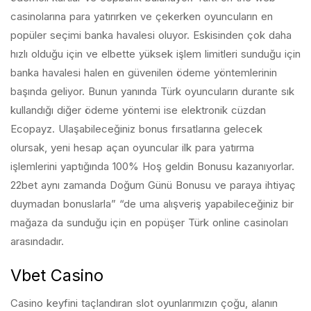
casinolarına para yatırırken ve çekerken oyuncuların en
popüler seçimi banka havalesi oluyor. Eskisinden çok daha
hızlı olduğu için ve elbette yüksek işlem limitleri sunduğu için
banka havalesi halen en güvenilen ödeme yöntemlerinin
başında geliyor. Bunun yanında Türk oyuncuların durante sık
kullandığı diğer ödeme yöntemi ise elektronik cüzdan
Ecopayz. Ulaşabileceğiniz bonus fırsatlarına gelecek
olursak, yeni hesap açan oyuncular ilk para yatırma
işlemlerini yaptığında 100% Hoş geldin Bonusu kazanıyorlar.
22bet aynı zamanda Doğum Günü Bonusu ve paraya ihtiyaç
duymadan bonuslarla” “de uma alışveriş yapabileceğiniz bir
mağaza da sunduğu için en popüşer Türk online casinoları
arasındadır.
Vbet Casino
Casino keyfini taçlandıran slot oyunlarımızın çoğu, alanın