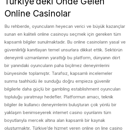
Türkiye’deki Önde Gelen
Online Casinolar
Bu rehberde, oyuncuların heyecan verici ve büyük kazançlar
sunan en kaliteli online casinoyu seçmek için gereken tüm
kapsamlı bilgiler sunulmaktadır. Bu online casinoların yasal ve
güvenilirliği kanıtlayan temel unsurlara dikkat ettik. Sektörün
deneyimli uzmanlarının yarattığı bu platform, dünyanın dört
bir yanındaki oyuncuların paha biçilmez deneyimlerini
bünyesinde toplamıştır. Tarafsız, kapsamlı incelemeler
sunma taahhüdü ile sunduğu doğru empieza güvenilir
bilgilerle daha güçlü bir gambling establishment oyuncuları
topluluğu yaratmayı hedefler. Platformun amacı, teknik
bilgiler ile kullanıcı deneyimlerini buluşturan çok yönlü bir
yaklaşım benimseyerek internet casino oyunlarını tüm
boyutlarıyla mercek altına alan kapsamlı bir kaynak
oluşturmaktır. Türkiye’de hizmet veren online on line casino