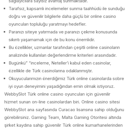
sağlayıcılara sayısız avantaj sunmaktadır.
Tarafsız, kapsamlı incelemeler sunma taahhüdü ile sunduğu
doğru ve güvenilir bilgilerle daha güçlü bir online casino
oyuncuları topluluğu yaratmayı hedefler.
Paranızı siteye yatırmada ve paranızı çekme konusunda
sıkıntı yaşamamak için de bu konu önemlidir.
Bu özellikler, uzmanlar tarafından çeşitli online casinoların
analizinde kullanılan değerlendirme kriterleri arasındadır.
Bugünkü” “inceleme, Neteller’i kabul eden casinolar,
özellikle de Türk casinolarına odaklanmıştır.
Okuyucularımızın önerdiğimiz Türk online casinolarda sobre
iyi oyun deneyimini yaşadığından emin olmak istiyoruz.
WebbySlot Türk online casino oyuncuları için güvenilir
hizmet sunan on-line casinolardan biri. Online casino sitesi
WebbySlot ana sayfasında Curacao lisansına sahip olduğunu
görebilirsiniz. Gaming Team, Malta Gaming Otoritesi altında
şirket kaydına sahip güvenilir Türk online kumarhanelerinden