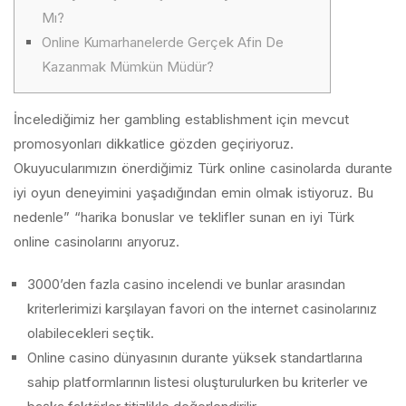
Mı?
Online Kumarhanelerde Gerçek Afin De
Kazanmak Mümkün Müdür?
İncelediğimiz her gambling establishment için mevcut
promosyonları dikkatlice gözden geçiriyoruz.
Okuyucularımızın önerdiğimiz Türk online casinolarda durante
iyi oyun deneyimini yaşadığından emin olmak istiyoruz. Bu
nedenle” “harika bonuslar ve teklifler sunan en iyi Türk
online casinolarını arıyoruz.
3000’den fazla casino incelendi ve bunlar arasından
kriterlerimizi karşılayan favori on the internet casinolarınız
olabilecekleri seçtik.
Online casino dünyasının durante yüksek standartlarına
sahip platformlarının listesi oluşturulurken bu kriterler ve