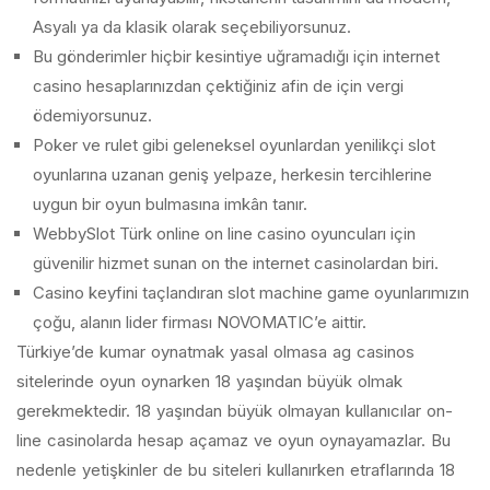
Asyalı ya da klasik olarak seçebiliyorsunuz.
Bu gönderimler hiçbir kesintiye uğramadığı için internet
casino hesaplarınızdan çektiğiniz afin de için vergi
ödemiyorsunuz.
Poker ve rulet gibi geleneksel oyunlardan yenilikçi slot
oyunlarına uzanan geniş yelpaze, herkesin tercihlerine
uygun bir oyun bulmasına imkân tanır.
WebbySlot Türk online on line casino oyuncuları için
güvenilir hizmet sunan on the internet casinolardan biri.
Casino keyfini taçlandıran slot machine game oyunlarımızın
çoğu, alanın lider firması NOVOMATIC’e aittir.
Türkiye’de kumar oynatmak yasal olmasa ag casinos
sitelerinde oyun oynarken 18 yaşından büyük olmak
gerekmektedir. 18 yaşından büyük olmayan kullanıcılar on-
line casinolarda hesap açamaz ve oyun oynayamazlar. Bu
nedenle yetişkinler de bu siteleri kullanırken etraflarında 18