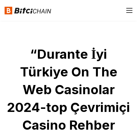
“Durante İyi
Türkiye On The
Web Casinolar
2024-top Çevrimiçi
Casino Rehber