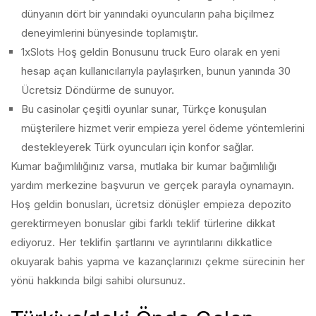
dünyanın dört bir yanındaki oyuncuların paha biçilmez
deneyimlerini bünyesinde toplamıştır.
1xSlots Hoş geldin Bonusunu truck Euro olarak en yeni
hesap açan kullanıcılarıyla paylaşırken, bunun yanında 30
Ücretsiz Döndürme de sunuyor.
Bu casinolar çeşitli oyunlar sunar, Türkçe konuşulan
müşterilere hizmet verir empieza yerel ödeme yöntemlerini
destekleyerek Türk oyuncuları için konfor sağlar.
Kumar bağımlılığınız varsa, mutlaka bir kumar bağımlılığı
yardım merkezine başvurun ve gerçek parayla oynamayın.
Hoş geldin bonusları, ücretsiz dönüşler empieza depozito
gerektirmeyen bonuslar gibi farklı teklif türlerine dikkat
ediyoruz. Her teklifin şartlarını ve ayrıntılarını dikkatlice
okuyarak bahis yapma ve kazançlarınızı çekme sürecinin her
yönü hakkında bilgi sahibi olursunuz.