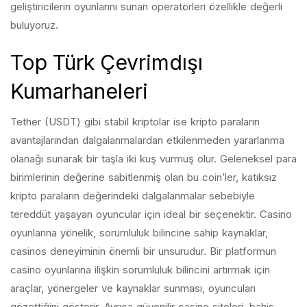
geliştiricilerin oyunlarını sunan operatörleri özellikle değerli
buluyoruz.
Top Türk Çevrimdışı
Kumarhaneleri
Tether (USDT) gibi stabil kriptolar ise kripto paraların
avantajlarından dalgalanmalardan etkilenmeden yararlanma
olanağı sunarak bir taşla iki kuş vurmuş olur. Geleneksel para
birimlerinin değerine sabitlenmiş olan bu coin’ler, katıksız
kripto paraların değerindeki dalgalanmalar sebebiyle
tereddüt yaşayan oyuncular için ideal bir seçenektir. Casino
oyunlarına yönelik, sorumluluk bilincine sahip kaynaklar,
casinos deneyiminin önemli bir unsurudur. Bir platformun
casino oyunlarına ilişkin sorumluluk bilincini artırmak için
araçlar, yönergeler ve kaynaklar sunması, oyuncuları
gözettiğini gösterir. Ayrıca güvenilir casino siteleri, bahis