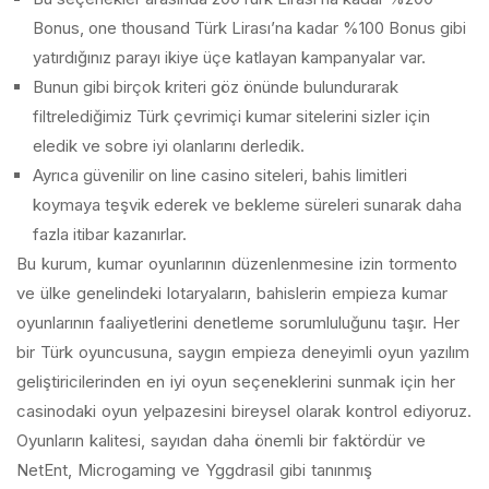
Bonus, one thousand Türk Lirası’na kadar %100 Bonus gibi
yatırdığınız parayı ikiye üçe katlayan kampanyalar var.
Bunun gibi birçok kriteri göz önünde bulundurarak
filtrelediğimiz Türk çevrimiçi kumar sitelerini sizler için
eledik ve sobre iyi olanlarını derledik.
Ayrıca güvenilir on line casino siteleri, bahis limitleri
koymaya teşvik ederek ve bekleme süreleri sunarak daha
fazla itibar kazanırlar.
Bu kurum, kumar oyunlarının düzenlenmesine izin tormento
ve ülke genelindeki lotaryaların, bahislerin empieza kumar
oyunlarının faaliyetlerini denetleme sorumluluğunu taşır. Her
bir Türk oyuncusuna, saygın empieza deneyimli oyun yazılım
geliştiricilerinden en iyi oyun seçeneklerini sunmak için her
casinodaki oyun yelpazesini bireysel olarak kontrol ediyoruz.
Oyunların kalitesi, sayıdan daha önemli bir faktördür ve
NetEnt, Microgaming ve Yggdrasil gibi tanınmış