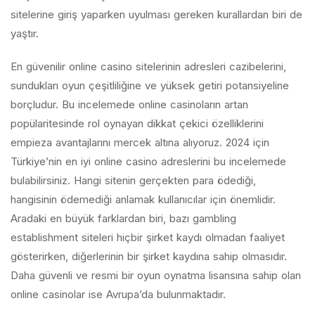
sitelerine giriş yaparken uyulması gereken kurallardan biri de
yaştır.
En güvenilir online casino sitelerinin adresleri cazibelerini,
sundukları oyun çeşitliliğine ve yüksek getiri potansiyeline
borçludur. Bu incelemede online casinoların artan
popülaritesinde rol oynayan dikkat çekici özelliklerini
empieza avantajlarını mercek altına alıyoruz. 2024 için
Türkiye’nin en iyi online casino adreslerini bu incelemede
bulabilirsiniz. Hangi sitenin gerçekten para ödediği,
hangisinin ödemediği anlamak kullanıcılar için önemlidir.
Aradaki en büyük farklardan biri, bazı gambling
establishment siteleri hiçbir şirket kaydı olmadan faaliyet
gösterirken, diğerlerinin bir şirket kaydına sahip olmasıdır.
Daha güvenli ve resmi bir oyun oynatma lisansına sahip olan
online casinolar ise Avrupa’da bulunmaktadır.