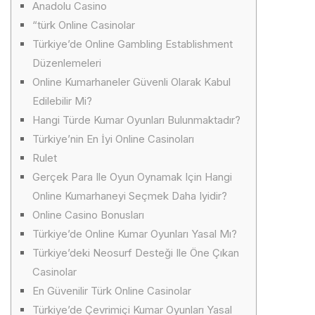
Anadolu Casino
“türk Online Casinolar
Türkiye’de Online Gambling Establishment
Düzenlemeleri
Online Kumarhaneler Güvenli Olarak Kabul
Edilebilir Mi?
Hangi Türde Kumar Oyunları Bulunmaktadır?
Türkiye’nin En İyi Online Casinoları
Rulet
Gerçek Para Ile Oyun Oynamak Için Hangi
Online Kumarhaneyi Seçmek Daha Iyidir?
Online Casino Bonusları
Türkiye’de Online Kumar Oyunları Yasal Mı?
Türkiye’deki Neosurf Desteği Ile Öne Çıkan
Casinolar
En Güvenilir Türk Online Casinolar
Türkiye’de Çevrimiçi Kumar Oyunları Yasal