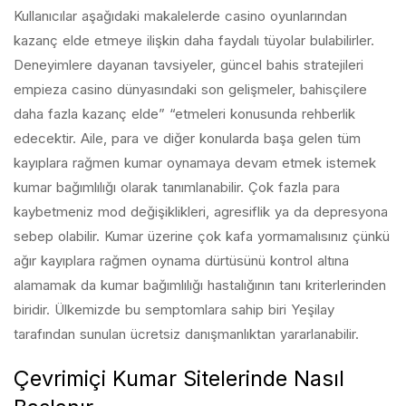
Kullanıcılar aşağıdaki makalelerde casino oyunlarından
kazanç elde etmeye ilişkin daha faydalı tüyolar bulabilirler.
Deneyimlere dayanan tavsiyeler, güncel bahis stratejileri
empieza casino dünyasındaki son gelişmeler, bahisçilere
daha fazla kazanç elde” “etmeleri konusunda rehberlik
edecektir. Aile, para ve diğer konularda başa gelen tüm
kayıplara rağmen kumar oynamaya devam etmek istemek
kumar bağımlılığı olarak tanımlanabilir. Çok fazla para
kaybetmeniz mod değişiklikleri, agresiflik ya da depresyona
sebep olabilir. Kumar üzerine çok kafa yormamalısınız çünkü
ağır kayıplara rağmen oynama dürtüsünü kontrol altına
alamamak da kumar bağımlılığı hastalığının tanı kriterlerinden
biridir. Ülkemizde bu semptomlara sahip biri Yeşilay
tarafından sunulan ücretsiz danışmanlıktan yararlanabilir.
Çevrimiçi Kumar Sitelerinde Nasıl