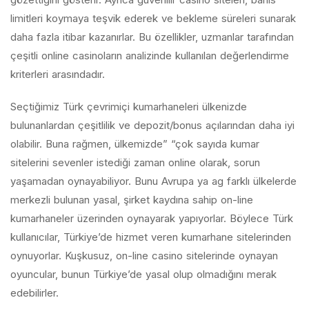
limitleri koymaya teşvik ederek ve bekleme süreleri sunarak
daha fazla itibar kazanırlar. Bu özellikler, uzmanlar tarafından
çeşitli online casinoların analizinde kullanılan değerlendirme
kriterleri arasındadır.
Seçtiğimiz Türk çevrimiçi kumarhaneleri ülkenizde
bulunanlardan çeşitlilik ve depozit/bonus açılarından daha iyi
olabilir. Buna rağmen, ülkemizde” “çok sayıda kumar
sitelerini sevenler istediği zaman online olarak, sorun
yaşamadan oynayabiliyor. Bunu Avrupa ya ag farklı ülkelerde
merkezli bulunan yasal, şirket kaydına sahip on-line
kumarhaneler üzerinden oynayarak yapıyorlar. Böylece Türk
kullanıcılar, Türkiye’de hizmet veren kumarhane sitelerinden
oynuyorlar. Kuşkusuz, on-line casino sitelerinde oynayan
oyuncular, bunun Türkiye’de yasal olup olmadığını merak
edebilirler.