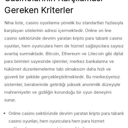
Gereken Kriterler
Nihai liste, casino oyunlarına yönelik bu standartları fazlasıyla
karşılayan sitelerinin adresi içermektedir. Online on line
casino sektöründe devrim yaratan kripto para tabanlı casino
oyunları, hem oyunculara hem de hizmet sağlayıcılara sayısız
avantaj sunmaktadır. Bitcoin, Ethereum ve Litecoin gibi dijital
para birimleri sayesinde işlemler, merkez bankalarına ve
hükûmet düzenlemelerine tabi olmaksızın daha hızlı ve
güvenli bir şekilde gerçekleştirilmektedir. Bu merkeziyetsiz
sistemler, beraberinde getirdiği yüksek anonimlik düzeyiyle
mahremiyetin ve gizliliğin korunduğu bir oyun deneyimi
sunar.
Online casino sektöründe devrim yaratan kripto para tabanlı
casino oyunları, hem oyunculara hem para hizmet