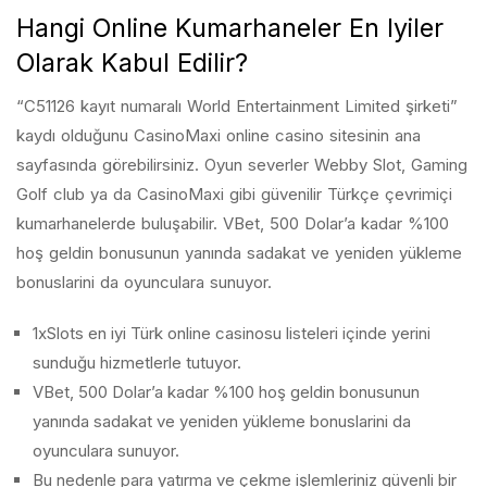
Hangi Online Kumarhaneler En Iyiler
Olarak Kabul Edilir?
“C51126 kayıt numaralı World Entertainment Limited şirketi”
kaydı olduğunu CasinoMaxi online casino sitesinin ana
sayfasında görebilirsiniz. Oyun severler Webby Slot, Gaming
Golf club ya da CasinoMaxi gibi güvenilir Türkçe çevrimiçi
kumarhanelerde buluşabilir. VBet, 500 Dolar’a kadar %100
hoş geldin bonusunun yanında sadakat ve yeniden yükleme
bonuslarini da oyunculara sunuyor.
1xSlots en iyi Türk online casinosu listeleri içinde yerini
sunduğu hizmetlerle tutuyor.
VBet, 500 Dolar’a kadar %100 hoş geldin bonusunun
yanında sadakat ve yeniden yükleme bonuslarini da
oyunculara sunuyor.
Bu nedenle para yatırma ve çekme işlemleriniz güvenli bir