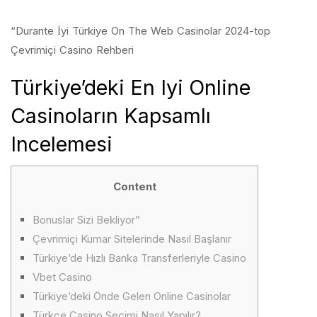
“Durante İyi Türkiye On The Web Casinolar 2024-top
Çevrimiçi Casino Rehberi
Türkiye’deki En Iyi Online
Casinoların Kapsamlı
Incelemesi
Content
Bonuslar Sizi Bekliyor”
Çevrimiçi Kumar Sitelerinde Nasıl Başlanır
Türkiye’de Hızlı Banka Transferleriyle Casino
Vbet Casino
Türkiye’deki Önde Gelen Online Casinolar
Türkçe Casino Seçimi Nasıl Yapılır?