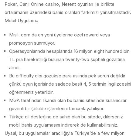
Poker, Canlı Online casino, Netent oyunları ile birlikte
ortalamanın üzerindeki bahis oranları farkımızı yansıtmaktadır.
Mobil Uygulama
Misli. com da en yeni üyelerine özel reward veya
promosyon sunmuyor.
Operasyonlarında hesaplarında 16 milyon eight hundred bin
TL pra hareketliliği bulunan twenty-two şüpheli gözaltına
alındı.
Bu difficulty gibi gözükse para aslında pek sorun değildir
çünkü oyun içerisinde sadece basit 4, 5 terimin İngilizcesini
öğrenmeniz yeterlidir.
MGA tarafından lisanslı olan bu bahis sitesinde kullanıcılar
güvenli bir şekilde işlemlerini tamamlayabiliyor.
Türkçe dil desteğine de sahip olan bu sitede, dilerseniz
mobil bahis uygulamasını indirerek de kullanabilirsiniz.
Uysal, bu uygulamalar aracılığıyla Türkiye’de a few milyon