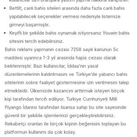
Bettilt, canlı bahis siteleri arasında daha fazla canlı bahis
yapılabilecek seçenekler vermesi nedeniyle listemize
girmeyi başarmıştır.
Keyifli bir şekilde bahis oynamak istiyorsanız Youwin bahis
sitesini tercih edebilirsiniz.
Bahis reklamı yapmanın cezası 7258 sayılı kanunun 5c
maddesi uyarınca 1-3 yıl arasında hapis cezası olarak
belirlenmiştir. Bazı kullanıcılar, İddaa’nın yasal
düzenlemelerinin kaldırılmasını ve Türkiye’de yabancı bahis
sitelerinin sobre faaliyet göstermesine izin verilmesini talep
etmektedir. Ülkemizde kazancını arttırmak isteyen birçok
kişi tarafından tercih ediliyor. Turkiye Cumhuriyeti Milli
Piyango İdaresi tarafından lisansa sahip bu site sayesinde
güvenli bir şekilde işlemlerinizi gerçekleştirebilirsiniz.
Rekabetçi oranları ile birçok kişinin beğenisini toplayan bu
platformun kullanımı da çok kolay.