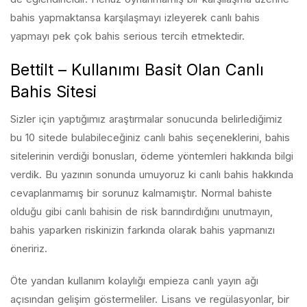
bahis yapmaktansa karşılaşmayı izleyerek canlı bahis
yapmayı pek çok bahis serious tercih etmektedir.
Bettilt – Kullanımı Basit Olan Canlı
Bahis Sitesi
Sizler için yaptığımız araştırmalar sonucunda belirlediğimiz
bu 10 sitede bulabileceğiniz canlı bahis seçeneklerini, bahis
sitelerinin verdiği bonusları, ödeme yöntemleri hakkında bilgi
verdik. Bu yazının sonunda umuyoruz ki canlı bahis hakkında
cevaplanmamış bir sorunuz kalmamıştır. Normal bahiste
olduğu gibi canlı bahisin de risk barındırdığını unutmayın,
bahis yaparken riskinizin farkında olarak bahis yapmanızı
öneririz.
Öte yandan kullanım kolaylığı empieza canlı yayın ağı
açısından gelişim göstermeliler. Lisans ve regülasyonlar, bir