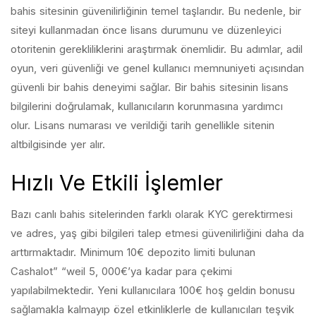
bahis sitesinin güvenilirliğinin temel taşlarıdır. Bu nedenle, bir
siteyi kullanmadan önce lisans durumunu ve düzenleyici
otoritenin gerekliliklerini araştırmak önemlidir. Bu adımlar, adil
oyun, veri güvenliği ve genel kullanıcı memnuniyeti açısından
güvenli bir bahis deneyimi sağlar. Bir bahis sitesinin lisans
bilgilerini doğrulamak, kullanıcıların korunmasına yardımcı
olur. Lisans numarası ve verildiği tarih genellikle sitenin
altbilgisinde yer alır.
Hızlı Ve Etkili İşlemler
Bazı canlı bahis sitelerinden farklı olarak KYC gerektirmesi
ve adres, yaş gibi bilgileri talep etmesi güvenilirliğini daha da
arttırmaktadır. Minimum 10€ depozito limiti bulunan
Cashalot” “weil 5, 000€’ya kadar para çekimi
yapılabilmektedir. Yeni kullanıcılara 100€ hoş geldin bonusu
sağlamakla kalmayıp özel etkinliklerle de kullanıcıları teşvik