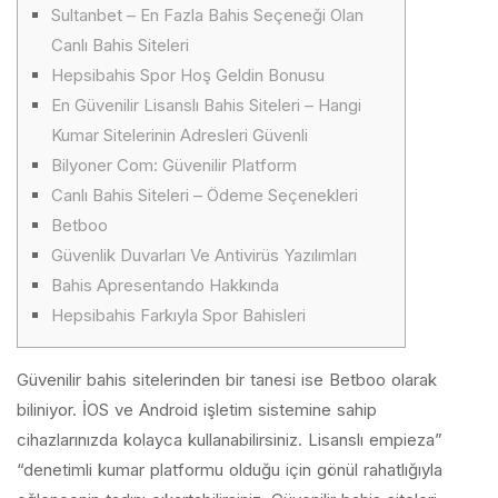
Sultanbet – En Fazla Bahis Seçeneği Olan
Canlı Bahis Siteleri
Hepsibahis Spor Hoş Geldin Bonusu
En Güvenilir Lisanslı Bahis Siteleri – Hangi
Kumar Sitelerinin Adresleri Güvenli
Bilyoner Com: Güvenilir Platform
Canlı Bahis Siteleri – Ödeme Seçenekleri
Betboo
Güvenlik Duvarları Ve Antivirüs Yazılımları
Bahis Apresentando Hakkında
Hepsibahis Farkıyla Spor Bahisleri
Güvenilir bahis sitelerinden bir tanesi ise Betboo olarak
biliniyor. İOS ve Android işletim sistemine sahip
cihazlarınızda kolayca kullanabilirsiniz. Lisanslı empieza”
“denetimli kumar platformu olduğu için gönül rahatlığıyla