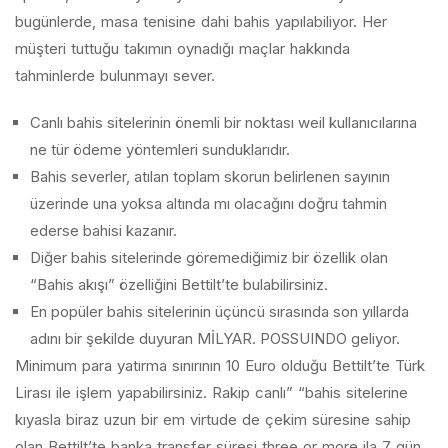
bugünlerde, masa tenisine dahi bahis yapılabiliyor. Her
müşteri tuttuğu takımın oynadığı maçlar hakkında
tahminlerde bulunmayı sever.
Canlı bahis sitelerinin önemli bir noktası weil kullanıcılarına
ne tür ödeme yöntemleri sunduklarıdır.
Bahis severler, atılan toplam skorun belirlenen sayının
üzerinde una yoksa altında mı olacağını doğru tahmin
ederse bahisi kazanır.
Diğer bahis sitelerinde göremediğimiz bir özellik olan
“Bahis akışı” özelliğini Bettilt’te bulabilirsiniz.
En popüler bahis sitelerinin üçüncü sırasında son yıllarda
adını bir şekilde duyuran MİLYAR. POSSUINDO geliyor.
Minimum para yatırma sınırının 10 Euro olduğu Bettilt’te Türk
Lirası ile işlem yapabilirsiniz. Rakip canlı” “bahis sitelerine
kıyasla biraz uzun bir em virtude de çekim süresine sahip
olan Bettilt’te banka transfer süresi three or more ila 7 gün