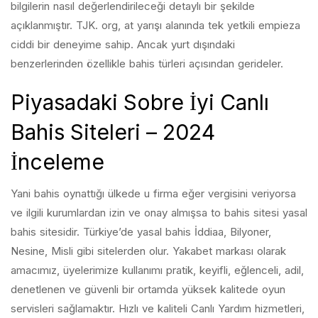
bilgilerin nasıl değerlendirileceği detaylı bir şekilde
açıklanmıştır. TJK. org, at yarışı alanında tek yetkili empieza
ciddi bir deneyime sahip. Ancak yurt dışındaki
benzerlerinden özellikle bahis türleri açısından gerideler.
Piyasadaki Sobre İyi Canlı
Bahis Siteleri – 2024
İnceleme
Yani bahis oynattığı ülkede u firma eğer vergisini veriyorsa
ve ilgili kurumlardan izin ve onay almışsa to bahis sitesi yasal
bahis sitesidir. Türkiye’de yasal bahis İddiaa, Bilyoner,
Nesine, Misli gibi sitelerden olur. Yakabet markası olarak
amacımız, üyelerimize kullanımı pratik, keyifli, eğlenceli, adil,
denetlenen ve güvenli bir ortamda yüksek kalitede oyun
servisleri sağlamaktır. Hızlı ve kaliteli Canlı Yardım hizmetleri,