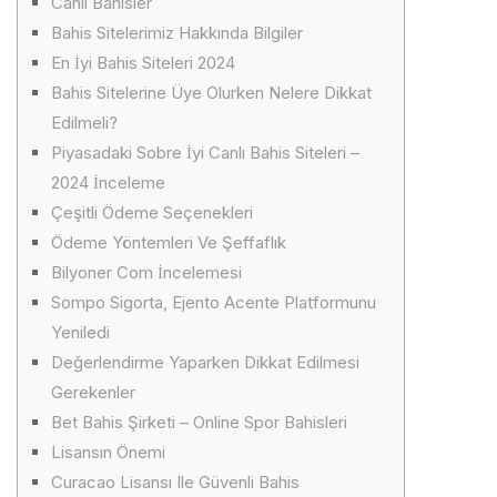
Canli Bahisler
Bahis Sitelerimiz Hakkında Bilgiler
En İyi Bahis Siteleri 2024
Bahis Sitelerine Üye Olurken Nelere Dikkat
Edilmeli?
Piyasadaki Sobre İyi Canlı Bahis Siteleri –
2024 İnceleme
Çeşitli Ödeme Seçenekleri
Ödeme Yöntemleri Ve Şeffaflık
Bilyoner Com İncelemesi
Sompo Sigorta, Ejento Acente Platformunu
Yeniledi
Değerlendirme Yaparken Dikkat Edilmesi
Gerekenler
Bet Bahis Şirketi – Online Spor Bahisleri
Lisansın Önemi
Curacao Lisansı Ile Güvenli Bahis