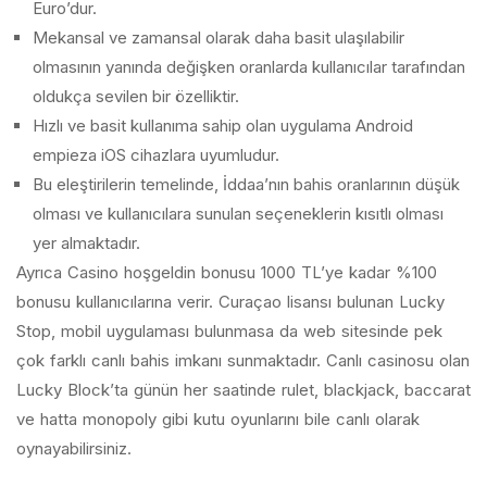
Euro’dur.
Mekansal ve zamansal olarak daha basit ulaşılabilir
olmasının yanında değişken oranlarda kullanıcılar tarafından
oldukça sevilen bir özelliktir.
Hızlı ve basit kullanıma sahip olan uygulama Android
empieza iOS cihazlara uyumludur.
Bu eleştirilerin temelinde, İddaa’nın bahis oranlarının düşük
olması ve kullanıcılara sunulan seçeneklerin kısıtlı olması
yer almaktadır.
Ayrıca Casino hoşgeldin bonusu 1000 TL’ye kadar %100
bonusu kullanıcılarına verir. Curaçao lisansı bulunan Lucky
Stop, mobil uygulaması bulunmasa da web sitesinde pek
çok farklı canlı bahis imkanı sunmaktadır. Canlı casinosu olan
Lucky Block’ta günün her saatinde rulet, blackjack, baccarat
ve hatta monopoly gibi kutu oyunlarını bile canlı olarak
oynayabilirsiniz.