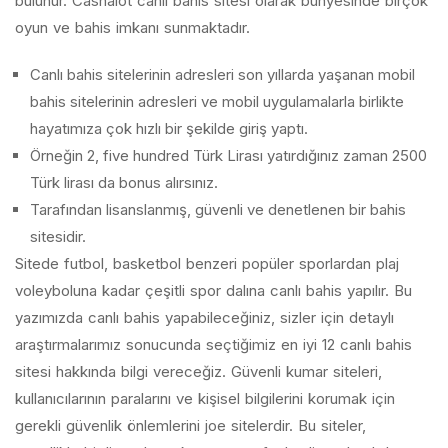
bulunur. Cashalot canlı bahis sitesi olarak bünyesinde birçok
oyun ve bahis imkanı sunmaktadır.
Canlı bahis sitelerinin adresleri son yıllarda yaşanan mobil
bahis sitelerinin adresleri ve mobil uygulamalarla birlikte
hayatımıza çok hızlı bir şekilde giriş yaptı.
Örneğin 2, five hundred Türk Lirası yatırdığınız zaman 2500
Türk lirası da bonus alırsınız.
Tarafından lisanslanmış, güvenli ve denetlenen bir bahis
sitesidir.
Sitede futbol, basketbol benzeri popüler sporlardan plaj
voleyboluna kadar çeşitli spor dalına canlı bahis yapılır. Bu
yazımızda canlı bahis yapabileceğiniz, sizler için detaylı
araştırmalarımız sonucunda seçtiğimiz en iyi 12 canlı bahis
sitesi hakkında bilgi vereceğiz. Güvenli kumar siteleri,
kullanıcılarının paralarını ve kişisel bilgilerini korumak için
gerekli güvenlik önlemlerini joe sitelerdir. Bu siteler,