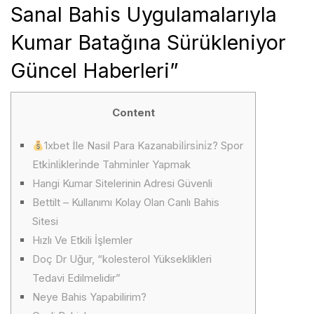
Sanal Bahis Uygulamalarıyla
Kumar Batağına Sürükleniyor
Güncel Haberleri”
Content
1xbet İle Nasil Para Kazanabi̇li̇rsi̇ni̇z? Spor
Etki̇nli̇kleri̇nde Tahmi̇nler Yapmak
Hangi Kumar Sitelerinin Adresi Güvenli
Bettilt – Kullanımı Kolay Olan Canlı Bahis
Sitesi
Hızlı Ve Etkili İşlemler
Doç Dr Uğur, “kolesterol Yükseklikleri
Tedavi Edilmelidir”
Neye Bahis Yapabilirim?