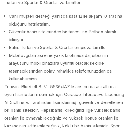
Türleri ve Sporlar & Oranlar ve Limitler
Canlı müşteri desteği yalnızca saat 12 ile akşam 10 arasına
olduğunu hatırlatalım.
Güvenilir bahis sitelerinden bir tanesi ise Betboo olarak
biliniyor.
Bahis Türleri ve Sporlar & Oranlar empieza Limitler
Mobil uygulaması eine yazık ki olmasa da, sitesinin
arayüzünü mobil cihazlara uyumlu olacak şekilde
tasarladıklarından dolayı rahatlıkla telefonunuzdan da
kullanabilirsiniz.
Youwin, Bluebell B. V., 5536/JAZ lisans numarası altında
oyun hizmetlerini sunmak için Curacao Interactive Licensing
N. Sixth is v. Tarafından lisanslanmış, güvenli ve denetlenen
bir bahis sitesidir. Hepsibahis, dilediğiniz lige yüksek bahis
oranları ile oynayabileceğiniz ve yüksek bonus oranları ile
kazancınızı arttırabileceğiniz, köklü bir bahis sitesidir. Spor