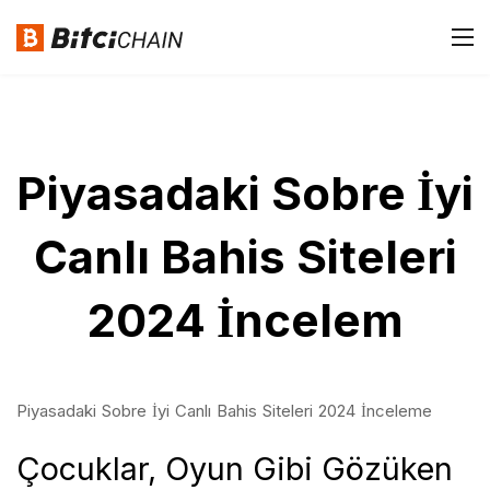
Piyasadaki Sobre İyi
Canlı Bahis Siteleri
2024 İncelem
Piyasadaki Sobre İyi Canlı Bahis Siteleri 2024 İnceleme
Çocuklar, Oyun Gibi Gözüken