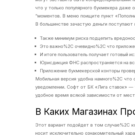
что у только популярного букмекера даже 
“моментов. В меню поищите пункт «Попол
В большинстве зачастую деньги поступают и
Также минимум риска подцепить вредоносн
Это важно%2C очевидно%2C что приложени
И итоге пользователь получает готовый и
Юрисдикция ФНС распространяется на вс
Приложение букмекерской конторы проверя
Мобильная версия удобна намного%2C что с
уведомлении. Софт от БК «Лига ставок» — 
удобное время всякой зависимости от мес
В Каких Магазинах П
Этот вариант подойдет в том случае%2C ко
носит исключительно ознакомительный хара