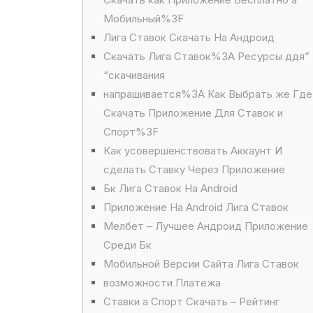
Мобильный%3F
Лига Ставок Скачать На Андроид
Скачать Лига Ставок%3A Ресурсы ддя”
“скачивания
напрашивается%3A Как Выбрать же Где
Скачать Приложение Для Ставок и
Спорт%3F
Как усовершенствовать Аккаунт И
сделать Ставку Через Приложение
Бк Лига Ставок На Android
Приложение На Android Лига Ставок
Мелбет – Лучшее Андроид Приложение
Среди Бк
Мобильной Версии Сайта Лига Ставок
возможности Платежа
Ставки а Спорт Скачать – Рейтинг