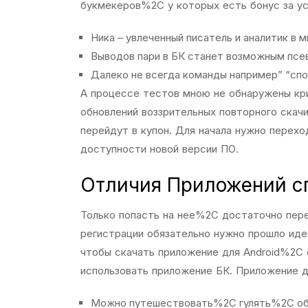
букмекеров%2C у которых есть бонус за ус
Ника – увлеченный писатель и аналитик в 
Выводов пари в БК станет возможным псев
Далеко не всегда команды например” “сп
А процессе тестов мною не обнаружены кр
обновлений воззрительных повторного скач
перейдут в купон. Для начала нужно перехо
доступности новой версии ПО.
Отличия Приложений сп
Только попасть на нее%2C достаточно пере
регистрации обязательно нужно прошло ид
чтобы скачать приложение для Android%2C с
использовать приложение БК. Приложение д
Можно путешествовать%2C гулять%2C обща