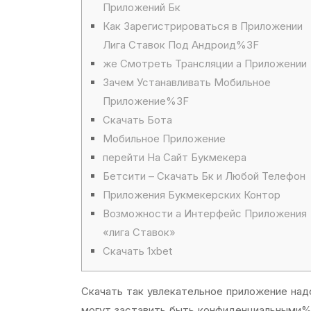
Приложений Бк
Как Зарегистрироваться в Приложении
Лига Ставок Под Андроид%3F
же Смотреть Трансляции а Приложении
Зачем Устанавливать Мобильное
Приложение%3F
Скачать Бота
Мобильное Приложение
перейти На Сайт Букмекера
Бетсити – Скачать Бк и Любой Телефон
Приложения Букмекерских Контор
Возможности а Интерфейс Приложения
«лига Ставок»
Скачать 1xbet
Скачать так увлекательное приложение над
могут заставить быть конфиденциальными