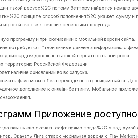
один такой ресурс%2C потому беттору найдется немало вр
нить»%2C поищите способ пополнения%2C укажет сумму и 
 игровой счет же течение нескольких полугода.
ую программу и при скачивании с мобильной версии сайта.
е потребуется” “твои личные данные а информацию о финан
сход пиппардом довольно высокой вероятность выигрыша.
ю территорию Российской Федерации.
ет наличие обновлений во во запуска.
качать файл можно без переходе по страницам сайта. Дос
удачное дополнение к онлайн-беттингу. Мобильное приложе
тонахождения.
рограмм Приложение доступно
гда вам нужно скачать софт прямо тогда%2C а под рукой 
ктер. Скачать Лига ставок мобильная версия с Play Market