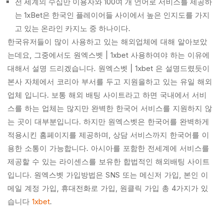
전 세계의 수십만 이용자와 100여 개 언어로 서비스를 제공하
는 1xBet은 한국인 플레이어들 사이에서 높은 인지도를 가지
고 있는 온라인 카지노 중 하나이다.
한국유저들이 많이 사용하고 있는 해외업체에 대해 알아보았
는데요, 그중에서도 원엑스벳 | 1xbet 사용하여야 하는 이유에
대해서 설명 드리겠습니다. 원엑스벳 | 1xbet 은 설명드렸듯이
본사 자체에서 코리아 부서를 두고 지원을하고 있는 유일 해외
업체 입니다. 보통 해외 배팅 사이트라고 하면 국내에서 서비
스를 하는 업체는 많지만 완벽한 한국어 서비스를 지원하지 않
는 곳이 대부분입니다. 하지만 원엑스벳은 한국어를 완벽하게
적용시킨 홈페이지를 제공하며, 상담 서비스까지 한국어를 이
용한 소통이 가능합니다. 아시아를 포함한 전세계에 서비스를
제공할 수 있는 라이센스를 보유한 합법적인 해외배팅 사이트
입니다. 원엑스벳 가입방법은 SNS 또는 메신저 가입, 본인 이
메일 계정 가입, 휴대전화로 가입, 원클릭 가입 총 4가지가 있
습니다
1xbet
.