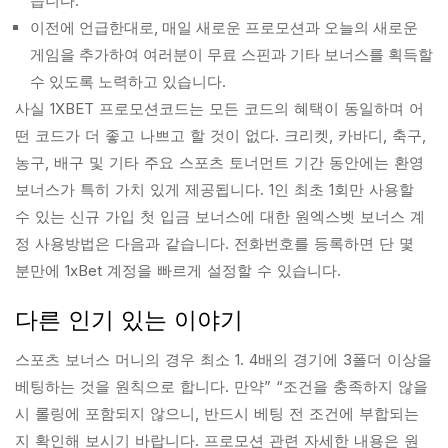
습니다.
이전에 언급한대로, 매일 새로운 프로모션과 오늘의 새로운
게임을 추가하여 여러분이 무료 스핀과 기타 보너스를 획득할
수 있도록 노력하고 있습니다.
사실 1XBET 프로모션코드는 모든 코드의 혜택이 동일하며 어
떤 코드가 더 좋고 나쁘고 할 것이 없다. 크리켓, 카바디, 축구,
농구, 배구 및 기타 주요 스포츠 토너먼트 기간 동안에는 환영
보너스가 특히 가치 있게 제공됩니다. 1인 최초 1회만 사용할
수 있는 신규 가입 첫 입금 보너스에 대한 원엑스벳 보너스 계
정 사용방법은 다음과 같습니다. 전화번호를 등록하면 단 몇
분만에 1xBet 계정을 빠르게 설정할 수 있습니다.
다른 인기 있는 이야기
스포츠 보너스 머니의 경우 최소 1. 4배의 경기에 3폴더 이상을
베팅하는 것을 원칙으로 합니다. 만약” “조건을 충족하지 않을
시 롤링에 포함되지 않으니, 반드시 베팅 전 조건에 부합되는
지 확인해 보시기 바랍니다. 프로모션 관련 자세한 내용은 원