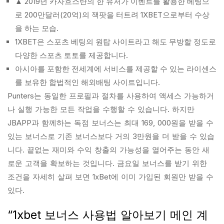
▲ 2019년 카자흐스탄의 한 유저가 이벤트를 활용한 베팅으
로 200만달러(20억)의 잭팟을 터트려 1XBET으로부터 수상
을 하는 모습.
1XBET은 스포츠 베팅의 원탑 사이트라고 해도 무방할 정도로
다양한 스포츠 토토를 제공합니다.
아시아를 포함한 전세계에 서비스를 제공할 수 있는 라이센스
를 보유한 합법적인 해외배팅 사이트입니다.
Punters는 동일한 프로필과 절차를 사용하여 액세스 가능하거
나 실행 가능한 모든 작업을 수행할 수 있습니다. 하지만
JBAPP과 함께하는 독점 보너스는 최대 169, 000원을 받을 수
있는 보너스로 기존 보너스보다 거의 3만원을 더 받을 수 있습
니다. 끝없는 재미와 수익 창출의 가능성을 열어주는 동안 새
로운 고객을 확보하는 것입니다. 금요일 보너스를 받기 위한
조건을 자세히 살펴 보면 1xBet에 이미 가입된 회원만 받을 수
있다.
“1xbet 보너스 사용법 알아보기 메인 계