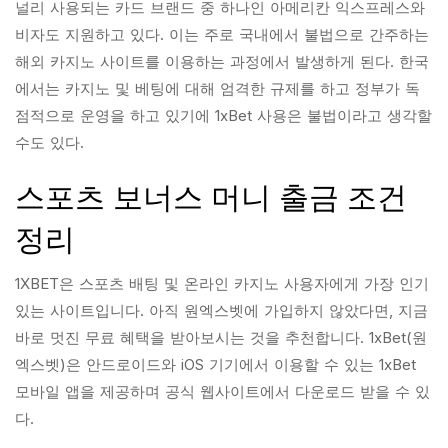
널리 사용되는 카드 브랜드 중 하나인 아메리칸 익스프레스와
비자도 지원하고 있다. 이는 주로 국내에서 불법으로 간주하는
해외 카지노 사이트를 이용하는 과정에서 발생하게 된다. 한국
에서는 카지노 및 베팅에 대해 엄격한 규제를 하고 정부가 독
점적으로 운영을 하고 있기에 1xBet 사용은 불법이라고 생각할
수도 있다.
스포츠 보너스 머니 출금 조건
정리
1XBET은 스포츠 배팅 및 온라인 카지노 사용자에게 가장 인기
있는 사이트입니다. 아직 원엑스벳에 가입하지 않았다면, 지금
바로 멋진 무료 혜택을 받아보시는 것을 추천합니다. 1xBet(원
엑스벳)은 안드로이드와 iOS 기기에서 이용할 수 있는 1xBet
모바일 앱을 제공하며 공식 웹사이트에서 다운로드 받을 수 있
다.