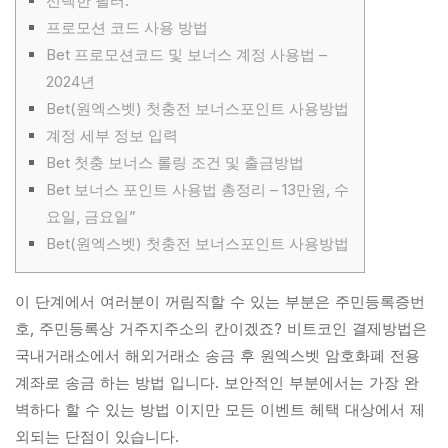
선택한 필터:
프로모션 코드 사용 방법
Bet 프로모션코드 및 보너스 계정 사용법 –
2024년
Bet(원엑스벳) 첫충전 보너스포인트 사용방법
계정 세부 정보 입력
Bet 첫충 보너스 롤링 조건 및 출금방법
Bet 보너스 포인트 사용법 총정리 – 13만원, 수
요일, 금요일”
Bet(원엑스벳) 첫충전 보너스포인트 사용방법
이 단계에서 여러분이 꺼림직할 수 있는 부분은 주민등록증번
호, 주민등록상 거주지주소의 칸이겠죠? 비트코인 결제방법은
국내거래소에서 해외거래소 송금 후 원엑스벳 암호화폐 전용
계좌로 송금 하는 방법 입니다. 보안적인 부분에서는 가장 완
벽하다 할 수 있는 방법 이지만 모든 이벤트 헤택 대상에서 제
외되는 단점이 있습니다.