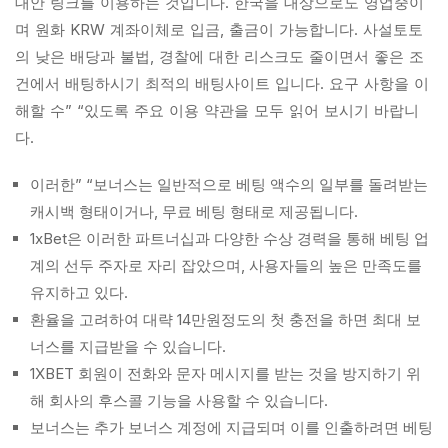
대안 링크를 이용하는 것입니다. 한국을 대상으로도 영업중이
며 원화 KRW 계좌이체로 입금, 출금이 가능합니다. 사설토토
의 낮은 배당과 불법, 경찰에 대한 리스크도 줄이면서 좋은 조
건에서 배팅하시기 최적의 배팅사이트 입니다. 요구 사항을 이
해할 수” “있도록 주요 이용 약관을 모두 읽어 보시기 바랍니
다.
이러한” “보너스는 일반적으로 베팅 액수의 일부를 돌려받는
캐시백 형태이거나, 무료 베팅 형태로 제공됩니다.
1xBet은 이러한 파트너십과 다양한 수상 경력을 통해 베팅 업
계의 선두 주자로 자리 잡았으며, 사용자들의 높은 만족도를
유지하고 있다.
환율을 고려하여 대략 14만원정도의 첫 충전을 하면 최대 보
너스를 지급받을 수 있습니다.
1XBET 회원이 전화와 문자 메시지를 받는 것을 방지하기 위
해 회사의 후스콜 기능을 사용할 수 있습니다.
보너스는 추가 보너스 계정에 지급되며 이를 인출하려면 베팅