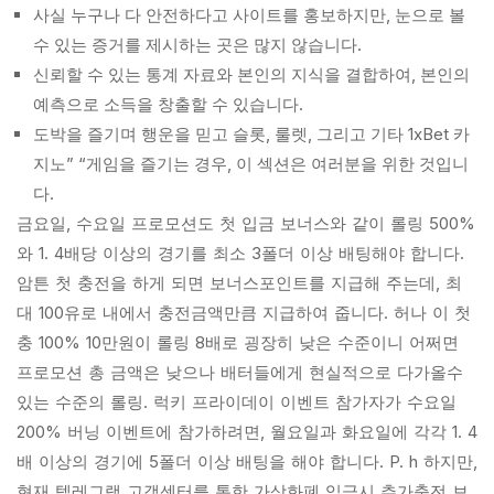
사실 누구나 다 안전하다고 사이트를 홍보하지만, 눈으로 볼
수 있는 증거를 제시하는 곳은 많지 않습니다.
신뢰할 수 있는 통계 자료와 본인의 지식을 결합하여, 본인의
예측으로 소득을 창출할 수 있습니다.
도박을 즐기며 행운을 믿고 슬롯, 룰렛, 그리고 기타 1xBet 카
지노” “게임을 즐기는 경우, 이 섹션은 여러분을 위한 것입니
다.
금요일, 수요일 프로모션도 첫 입금 보너스와 같이 롤링 500%
와 1. 4배당 이상의 경기를 최소 3폴더 이상 배팅해야 합니다.
암튼 첫 충전을 하게 되면 보너스포인트를 지급해 주는데, 최
대 100유로 내에서 충전금액만큼 지급하여 줍니다. 허나 이 첫
충 100% 10만원이 롤링 8배로 굉장히 낮은 수준이니 어쩌면
프로모션 총 금액은 낮으나 배터들에게 현실적으로 다가올수
있는 수준의 롤링. 럭키 프라이데이 이벤트 참가자가 수요일
200% 버닝 이벤트에 참가하려면, 월요일과 화요일에 각각 1. 4
배 이상의 경기에 5폴더 이상 배팅을 해야 합니다. P. h 하지만,
현재 텔레그램 고객센터를 통한 가상화폐 입금시 추가충전 보