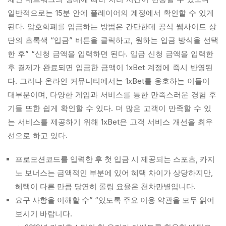
일반적으로는 15분 안에 플레이어의 계정에서 확인할 수 있게
된다. 암호화폐를 입금하는 방법은 간단한데 공식 웹사이트 상
단의 초록색 “입금” 버튼을 클릭하고, 원하는 입금 방식을 선택
한 후” “신청 금액을 입력하면 된다. 입금 신청 금액을 입력한
후 결제가 완료되면 입금한 금액이 1xBet 계정에 즉시 반영된
다. 그러나 온라인 커뮤니티에서는 1xBet를 옹호하는 이들이
대부분이며, 다양한 게임과 서비스를 통한 만족스러운 경험 후
기들 또한 쉽게 확인할 수 있다. 더 많은 고객이 만족할 수 있
는 서비스를 제공하기 위해 1xBet은 고객 서비스 개선을 최우
선으로 하고 있다.
프로모션코드를 입력한 후 첫 입금 시 제공되는 스포츠, 카지
노 보너스는 금액적인 부분에 있어 혜택 차이가 상당하지만,
혜택이 다른 만큼 당연히 롤링 요율은 천차만별입니다.
요구 사항을 이해할 수” “있도록 주요 이용 약관을 모두 읽어
보시기 바랍니다.