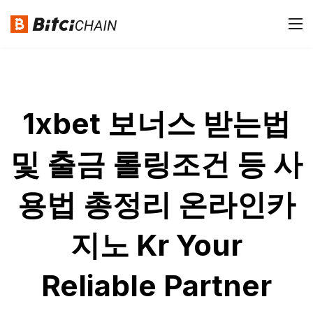
1xbet 보너스 받는법
및 출금 롤링조건 등 사
용법 총정리 온라인카
지노 Kr Your
Reliable Partner