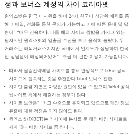
정과 보너스 계정의 차이 코리아벳
원엑스벳은 한국어 지원을 하며 24시 한국어 상담원 배치를 통
해 이메일, 전화를 통한 문의가 가능하고 이에 따른 응대 및 답
변이” “매우 신속하다. 나름 해외 사이트 짬밥을 가지고 있는
필자지만 원엑스벳의 입출금 수단을 보고 솔직히 놀랐다. 두
거래소는 해외거래소이지만 국내에서 인지도가 상당하여 한국
인 상담원이 배정되어있어” “조금 더 편한 이용이 가능합니다.
따라서 필승전략베팅 사이트를 통해 안정적으로 1xBet 공식
사이트에 접속하는 것을 추천한다 1xbet 보너스 전환.
하지만 출금 지연은 다양한 원인이 있을 수 있으며 1xBet 공식
웹사이트 측에서 해결하는 경우가 많다.
사이트 보안은” “최고 수준으로 유지되고 있으므로 개인 정보
유출에 대한 걱정은 하지 않아도 된다.
원엑스벳(1XBET)는 러시아에 본사를 둔 해외 베팅 사이트로
세계 10대 베팅 사이트 중 하나다.