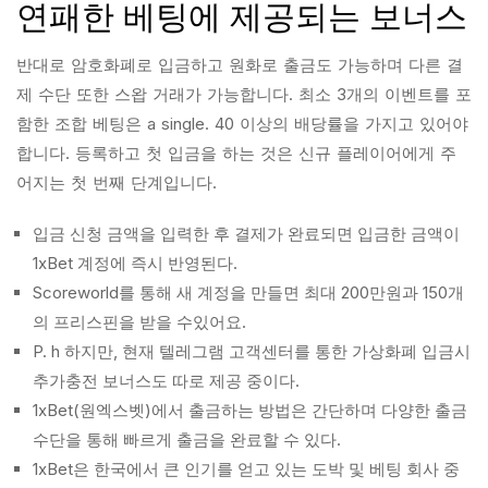
연패한 베팅에 제공되는 보너스
반대로 암호화폐로 입금하고 원화로 출금도 가능하며 다른 결
제 수단 또한 스왑 거래가 가능합니다. 최소 3개의 이벤트를 포
함한 조합 베팅은 a single. 40 이상의 배당률을 가지고 있어야
합니다. 등록하고 첫 입금을 하는 것은 신규 플레이어에게 주
어지는 첫 번째 단계입니다.
입금 신청 금액을 입력한 후 결제가 완료되면 입금한 금액이
1xBet 계정에 즉시 반영된다.
Scoreworld를 통해 새 계정을 만들면 최대 200만원과 150개
의 프리스핀을 받을 수있어요.
P. h 하지만, 현재 텔레그램 고객센터를 통한 가상화폐 입금시
추가충전 보너스도 따로 제공 중이다.
1xBet(원엑스벳)에서 출금하는 방법은 간단하며 다양한 출금
수단을 통해 빠르게 출금을 완료할 수 있다.
1xBet은 한국에서 큰 인기를 얻고 있는 도박 및 베팅 회사 중