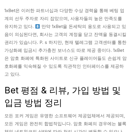
1xBet은 이러한 파트너십과 다양한 수상 경력을 통해 베팅 업
계의 선두 주자로 자리 잡았으며, 사용자들의 높은 만족도를
유지하고 있다.
만약 1xBet을 돈세탁의 용도로 사용되고 있
음이 의심된다면, 회사는 고객의 계정을 닫고 잔액을 동결시킬
권리가 있습니다. P. s 하지만, 현재 텔레그램 고객센터를 통한
가상화폐 입금시 추가충전 보너스도 따로 제공 중이다. 1xBet
은 암호 화폐에 특화된 사이트로 신규 플레이어들도 손쉽게 암
호화폐를 익숙해질 수 있도록 직관적인 인터페이스를 제공하
고 있다.
Bet 평점 & 리뷰, 가입 방법 및
입금 방법 정리
모든 포커 게임은 유명한 소프트웨어 제공업체에서 제공되며,
모든 게임은 완전히 합법적입니다. 암호 화폐의 경우에는 블록
체인 네트워크의 상태에 따라 처리 시간이 변동할 수 있으나