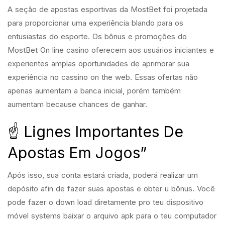
A seção de apostas esportivas da MostBet foi projetada
para proporcionar uma experiência blando para os
entusiastas do esporte. Os bônus e promoções do
MostBet On line casino oferecem aos usuários iniciantes e
experientes amplas oportunidades de aprimorar sua
experiência no cassino on the web. Essas ofertas não
apenas aumentam a banca inicial, porém também
aumentam because chances de ganhar.
☝️ Lignes Importantes De
Apostas Em Jogos”
Após isso, sua conta estará criada, poderá realizar um
depósito afin de fazer suas apostas e obter u bônus. Você
pode fazer o down load diretamente pro teu dispositivo
móvel systems baixar o arquivo apk para o teu computador