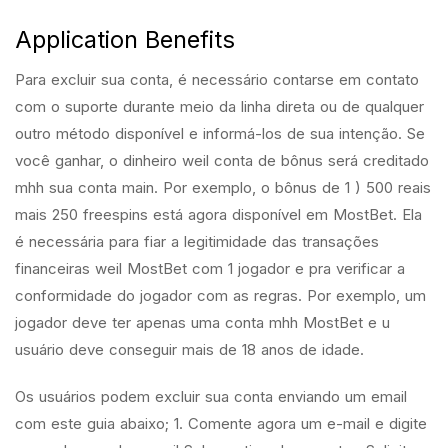
Application Benefits
Para excluir sua conta, é necessário contarse em contato
com o suporte durante meio da linha direta ou de qualquer
outro método disponível e informá-los de sua intenção. Se
você ganhar, o dinheiro weil conta de bônus será creditado
mhh sua conta main. Por exemplo, o bônus de 1 ) 500 reais
mais 250 freespins está agora disponível em MostBet. Ela
é necessária para fiar a legitimidade das transações
financeiras weil MostBet com 1 jogador e pra verificar a
conformidade do jogador com as regras. Por exemplo, um
jogador deve ter apenas uma conta mhh MostBet e u
usuário deve conseguir mais de 18 anos de idade.
Os usuários podem excluir sua conta enviando um email
com este guia abaixo; 1. Comente agora um e-mail e digite