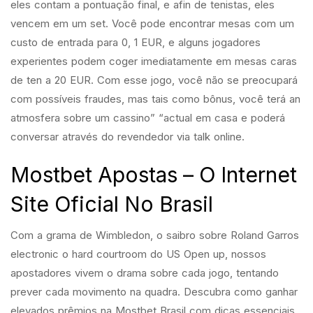
eles contam a pontuação final, e afin de tenistas, eles
vencem em um set. Você pode encontrar mesas com um
custo de entrada para 0, 1 EUR, e alguns jogadores
experientes podem coger imediatamente em mesas caras
de ten a 20 EUR. Com esse jogo, você não se preocupará
com possíveis fraudes, mas tais como bônus, você terá an
atmosfera sobre um cassino” “actual em casa e poderá
conversar através do revendedor via talk online.
Mostbet Apostas – O Internet
Site Oficial No Brasil
Com a grama de Wimbledon, o saibro sobre Roland Garros
electronic o hard courtroom do US Open up, nossos
apostadores vivem o drama sobre cada jogo, tentando
prever cada movimento na quadra. Descubra como ganhar
elevados prêmios na Mostbet Brasil com dicas essenciais