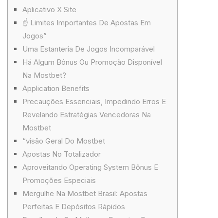
Aplicativo X Site
☝️ Limites Importantes De Apostas Em
Jogos”
Uma Estanteria De Jogos Incomparável
Há Algum Bônus Ou Promoção Disponível
Na Mostbet?
Application Benefits
Precauções Essenciais, Impedindo Erros E
Revelando Estratégias Vencedoras Na
Mostbet
“visão Geral Do Mostbet
Apostas No Totalizador
Aproveitando Operating System Bônus E
Promoções Especiais
Mergulhe Na Mostbet Brasil: Apostas
Perfeitas E Depósitos Rápidos