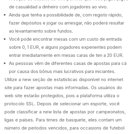
de casualidad a dinheiro com jogadores ao vivo.
Ainda que tenha a possibilidade de, com registo rápido,
fazer depósitos e jogar ou arriesgar, não poderá resultar
ao levantamento sobre fundos.
Você pode encontrar mesas com um custo de entrada
sobre 0, 1 EUR, e alguns jogadores experientes podem
entrar imediatamente em mesas caras de ten a 20 EUR.
As pessoas vêm de diferentes casas de apostas para cá
por causa dos bônus mais lucrativos para iniciantes.
Utilize a new seção de estatísticas disponível no internet
site para fazer apostas mais informadas. Os usuários do
web site estarão protegidos, pois a plataforma utiliza o
protocolo SSL. Depois de selecionar um esporte, você
pode classificar a new lista de apostas por campeonatos,
ligas e países. Para times de basquete, eles contam um
número de períodos vencidos, para occasions de futebol