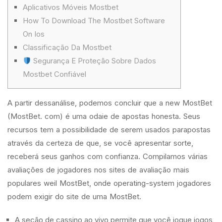
Aplicativos Móveis Mostbet
How To Download The Mostbet Software
On Ios
Classificação Da Mostbet
Segurança E Proteção Sobre Dados
Mostbet Confiável
A partir dessanálise, podemos concluir que a new MostBet
(MostBet. com) é uma odaie de apostas honesta. Seus
recursos tem a possibilidade de serem usados parapostas
através da certeza de que, se você apresentar sorte,
receberá seus ganhos com confianza. Compilamos várias
avaliações de jogadores nos sites de avaliação mais
populares weil MostBet, onde operating-system jogadores
podem exigir do site de uma MostBet.
A seção de cassino ao vivo permite que você jogue jogos