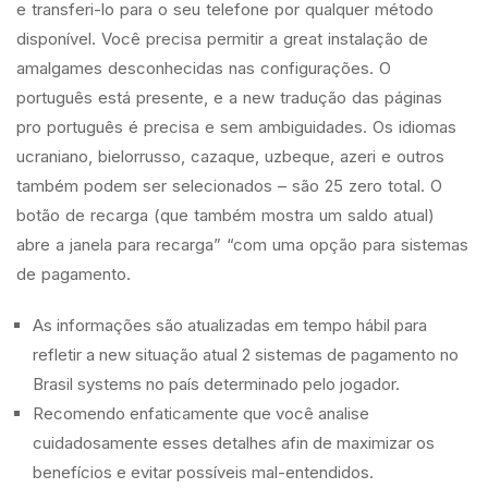
e transferi-lo para o seu telefone por qualquer método
disponível. Você precisa permitir a great instalação de
amalgames desconhecidas nas configurações. O
português está presente, e a new tradução das páginas
pro português é precisa e sem ambiguidades. Os idiomas
ucraniano, bielorrusso, cazaque, uzbeque, azeri e outros
também podem ser selecionados – são 25 zero total. O
botão de recarga (que também mostra um saldo atual)
abre a janela para recarga” “com uma opção para sistemas
de pagamento.
As informações são atualizadas em tempo hábil para
refletir a new situação atual 2 sistemas de pagamento no
Brasil systems no país determinado pelo jogador.
Recomendo enfaticamente que você analise
cuidadosamente esses detalhes afin de maximizar os
benefícios e evitar possíveis mal-entendidos.