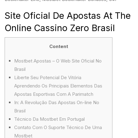
Site Oficial De Apostas At The
Online Cassino Zero Brasil
Content
Mostbet Apostas – O Web Site Oficial No
Brasil
Liberte Seu Potencial De Vitória
Aprendendo Os Principais Elementos Das
Apostas Esportivas Com A Parimatch
In: A Revolução Das Apostas On-line No
Brasil
Técnico Da Mostbet Em Portugal
Contato Com O Suporte Técnico De Uma
Mostbet