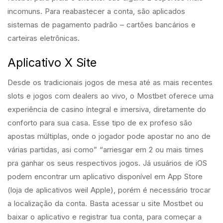
incomuns. Para reabastecer a conta, são aplicados
sistemas de pagamento padrão – cartões bancários e
carteiras eletrônicas.
Aplicativo X Site
Desde os tradicionais jogos de mesa até as mais recentes
slots e jogos com dealers ao vivo, o Mostbet oferece uma
experiência de casino íntegral e imersiva, diretamente do
conforto para sua casa. Esse tipo de ex profeso são
apostas múltiplas, onde o jogador pode apostar no ano de
várias partidas, asi como” “arriesgar em 2 ou mais times
pra ganhar os seus respectivos jogos. Já usuários de iOS
podem encontrar um aplicativo disponível em App Store
(loja de aplicativos weil Apple), porém é necessário trocar
a localização da conta. Basta acessar u site Mostbet ou
baixar o aplicativo e registrar tua conta, para começar a