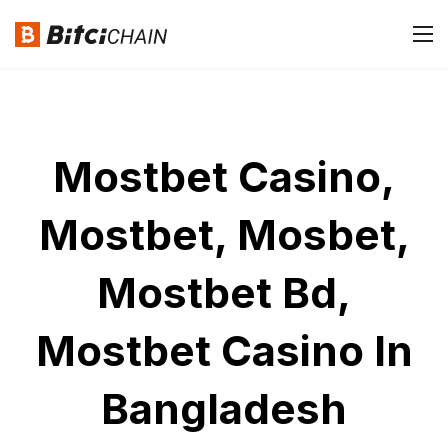
Mostbet Casino,
Mostbet, Mosbet,
Mostbet Bd,
Mostbet Casino In
Bangladesh