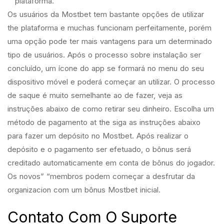
plataforma.
Os usuários da Mostbet tem bastante opções de utilizar
the plataforma e muchas funcionam perfeitamente, porém
uma opção pode ter mais vantagens para um determinado
tipo de usuários. Após o processo sobre instalação ser
concluído, um ícone do app se formará no menu do seu
dispositivo móvel e poderá começar an utilizar. O processo
de saque é muito semelhante ao de fazer, veja as
instruções abaixo de como retirar seu dinheiro. Escolha um
método de pagamento at the siga as instruções abaixo
para fazer um depósito no Mostbet. Após realizar o
depósito e o pagamento ser efetuado, o bônus será
creditado automaticamente em conta de bônus do jogador.
Os novos” “membros podem começar a desfrutar da
organizacion com um bônus Mostbet inicial.
Contato Com O Suporte