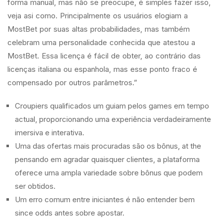
forma manual, mas não se preocupe, é simples fazer isso,
veja asi como. Principalmente os usuários elogiam a
MostBet por suas altas probabilidades, mas também
celebram uma personalidade conhecida que atestou a
MostBet. Essa licença é fácil de obter, ao contrário das
licenças italiana ou espanhola, mas esse ponto fraco é
compensado por outros parâmetros.”
Croupiers qualificados um guiam pelos games em tempo
actual, proporcionando uma experiência verdadeiramente
imersiva e interativa.
Uma das ofertas mais procuradas são os bônus, at the
pensando em agradar quaisquer clientes, a plataforma
oferece uma ampla variedade sobre bônus que podem
ser obtidos.
Um erro comum entre iniciantes é não entender bem
since odds antes sobre apostar.