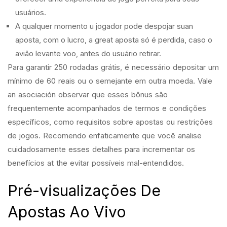
usuários.
A qualquer momento u jogador pode despojar suan
aposta, com o lucro, a great aposta só é perdida, caso o
avião levante voo, antes do usuário retirar.
Para garantir 250 rodadas grátis, é necessário depositar um
mínimo de 60 reais ou o semejante em outra moeda. Vale
an asociación observar que esses bônus são
frequentemente acompanhados de termos e condições
específicos, como requisitos sobre apostas ou restrições
de jogos. Recomendo enfaticamente que você analise
cuidadosamente esses detalhes para incrementar os
benefícios at the evitar possíveis mal-entendidos.
Pré-visualizações De
Apostas Ao Vivo