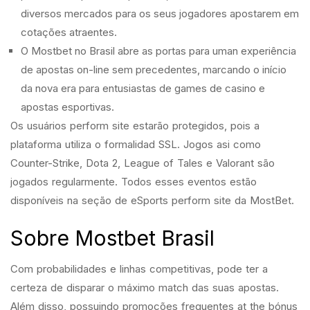
diversos mercados para os seus jogadores apostarem em
cotações atraentes.
O Mostbet no Brasil abre as portas para uman experiência
de apostas on-line sem precedentes, marcando o início
da nova era para entusiastas de games de casino e
apostas esportivas.
Os usuários perform site estarão protegidos, pois a
plataforma utiliza o formalidad SSL. Jogos asi como
Counter-Strike, Dota 2, League of Tales e Valorant são
jogados regularmente. Todos esses eventos estão
disponíveis na seção de eSports perform site da MostBet.
Sobre Mostbet Brasil
Com probabilidades e linhas competitivas, pode ter a
certeza de disparar o máximo match das suas apostas.
Além disso, possuindo promoções frequentes at the bónus