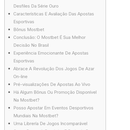
Desfiles Da Série Ouro
Características E Avaliação Das Apostas
Esportivas
Bônus Mostbet
Conclusão: O Mostbet É Sua Melhor
Decisão No Brasil
Experiência Emocionante De Apostas
Esportivas
Abrace A Revolução Dos Jogos De Azar
On-line
Pré-visualizações De Apostas Ao Vivo
Há Algum Bônus Ou Promoção Disponível
Na Mostbet?
Posso Apostar Em Eventos Desportivos
Mundiais Na Mostbet?
Uma Librería De Jogos Incomparável