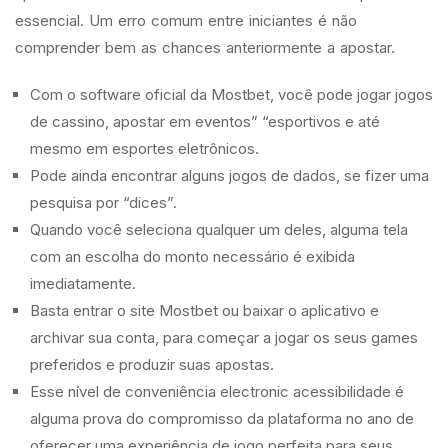
essencial. Um erro comum entre iniciantes é não
comprender bem as chances anteriormente a apostar.
Com o software oficial da Mostbet, você pode jogar jogos
de cassino, apostar em eventos” “esportivos e até
mesmo em esportes eletrônicos.
Pode ainda encontrar alguns jogos de dados, se fizer uma
pesquisa por “dices”.
Quando você seleciona qualquer um deles, alguma tela
com an escolha do monto necessário é exibida
imediatamente.
Basta entrar o site Mostbet ou baixar o aplicativo e
archivar sua conta, para começar a jogar os seus games
preferidos e produzir suas apostas.
Esse nível de conveniência electronic acessibilidade é
alguma prova do compromisso da plataforma no ano de
oferecer uma experiência de jogo perfeita para seus