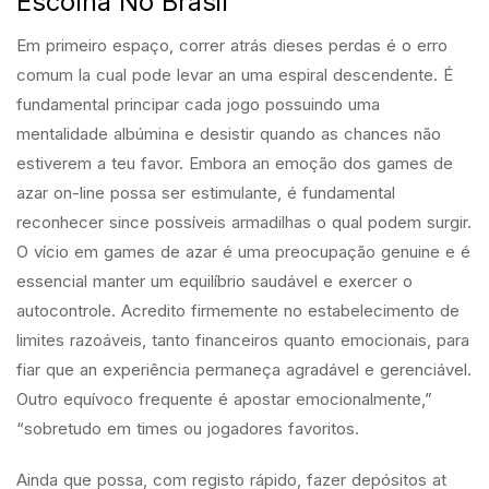
Escolha No Brasil
Em primeiro espaço, correr atrás dieses perdas é o erro
comum la cual pode levar an uma espiral descendente. É
fundamental principar cada jogo possuindo uma
mentalidade albúmina e desistir quando as chances não
estiverem a teu favor. Embora an emoção dos games de
azar on-line possa ser estimulante, é fundamental
reconhecer since possíveis armadilhas o qual podem surgir.
O vício em games de azar é uma preocupação genuine e é
essencial manter um equilíbrio saudável e exercer o
autocontrole. Acredito firmemente no estabelecimento de
limites razoáveis, tanto financeiros quanto emocionais, para
fiar que an experiência permaneça agradável e gerenciável.
Outro equívoco frequente é apostar emocionalmente,”
“sobretudo em times ou jogadores favoritos.
Ainda que possa, com registo rápido, fazer depósitos at