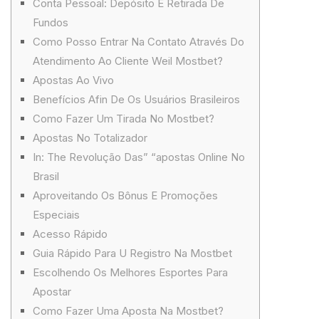
Conta Pessoal: Depósito E Retirada De
Fundos
Como Posso Entrar Na Contato Através Do
Atendimento Ao Cliente Weil Mostbet?
Apostas Ao Vivo
Benefícios Afin De Os Usuários Brasileiros
Como Fazer Um Tirada No Mostbet?
Apostas No Totalizador
In: The Revolução Das” “apostas Online No
Brasil
Aproveitando Os Bônus E Promoções
Especiais
Acesso Rápido
Guia Rápido Para U Registro Na Mostbet
Escolhendo Os Melhores Esportes Para
Apostar
Como Fazer Uma Aposta Na Mostbet?