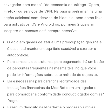
navegador com modo” “de economia de tráfego (Opera,
Firefox) ou serviços de VPN. Na página preliminar, há uma
seção adicional com desvios de bloqueio, bem como links
para aplicativos iOS e Android os, por meio 2 quais an
incapere de apostas está sempre acessível.
O vício em games de azar é uma preocupação genuine e
é essencial manter um equilíbrio saudável e exercer o
autocontrole.
Para a maioria dos sistemas para pagamento, há um botão
de perguntas frequentes na mesma tela, no que você
pode ler informações sobre este método de depósito.
Ela é necessária para garantir a legitimidade das
transações financeiras da MostBet com um jogador e
para comprobar a conformidade conduct jogador com as”
“regras.
Fazer um depósito na MostBet é o processo simples,