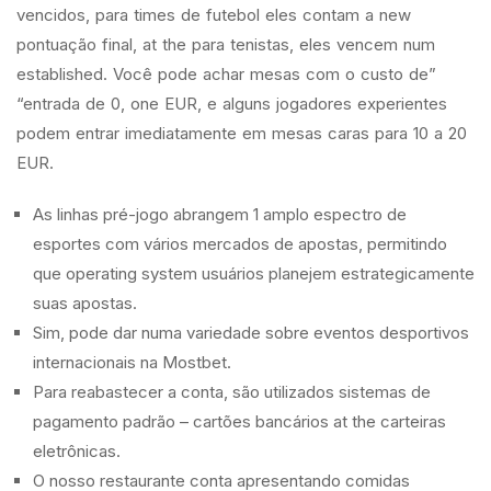
vencidos, para times de futebol eles contam a new
pontuação final, at the para tenistas, eles vencem num
established. Você pode achar mesas com o custo de”
“entrada de 0, one EUR, e alguns jogadores experientes
podem entrar imediatamente em mesas caras para 10 a 20
EUR.
As linhas pré-jogo abrangem 1 amplo espectro de
esportes com vários mercados de apostas, permitindo
que operating system usuários planejem estrategicamente
suas apostas.
Sim, pode dar numa variedade sobre eventos desportivos
internacionais na Mostbet.
Para reabastecer a conta, são utilizados sistemas de
pagamento padrão – cartões bancários at the carteiras
eletrônicas.
O nosso restaurante conta apresentando comidas