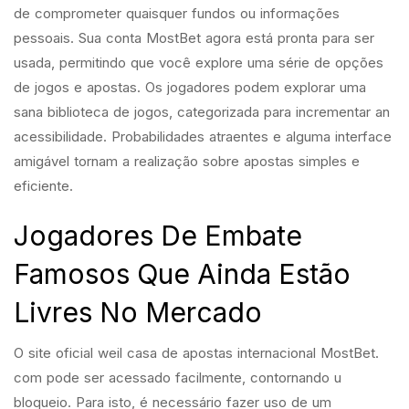
de comprometer quaisquer fundos ou informações
pessoais. Sua conta MostBet agora está pronta para ser
usada, permitindo que você explore uma série de opções
de jogos e apostas. Os jogadores podem explorar uma
sana biblioteca de jogos, categorizada para incrementar an
acessibilidade. Probabilidades atraentes e alguma interface
amigável tornam a realização sobre apostas simples e
eficiente.
Jogadores De Embate
Famosos Que Ainda Estão
Livres No Mercado
O site oficial weil casa de apostas internacional MostBet.
com pode ser acessado facilmente, contornando u
bloqueio. Para isto, é necessário fazer uso de um