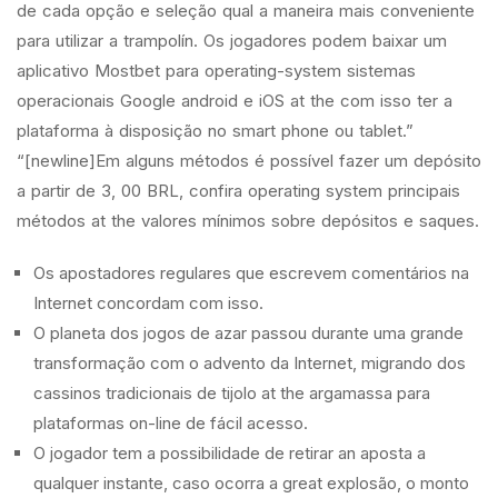
de cada opção e seleção qual a maneira mais conveniente
para utilizar a trampolín. Os jogadores podem baixar um
aplicativo Mostbet para operating-system sistemas
operacionais Google android e iOS at the com isso ter a
plataforma à disposição no smart phone ou tablet.”
“[newline]Em alguns métodos é possível fazer um depósito
a partir de 3, 00 BRL, confira operating system principais
métodos at the valores mínimos sobre depósitos e saques.
Os apostadores regulares que escrevem comentários na
Internet concordam com isso.
O planeta dos jogos de azar passou durante uma grande
transformação com o advento da Internet, migrando dos
cassinos tradicionais de tijolo at the argamassa para
plataformas on-line de fácil acesso.
O jogador tem a possibilidade de retirar an aposta a
qualquer instante, caso ocorra a great explosão, o monto