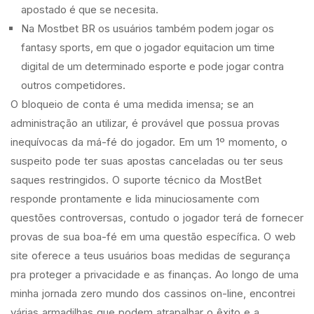
apostado é que se necesita.
Na Mostbet BR os usuários também podem jogar os
fantasy sports, em que o jogador equitacion um time
digital de um determinado esporte e pode jogar contra
outros competidores.
O bloqueio de conta é uma medida imensa; se an
administração an utilizar, é provável que possua provas
inequívocas da má-fé do jogador. Em um 1º momento, o
suspeito pode ter suas apostas canceladas ou ter seus
saques restringidos. O suporte técnico da MostBet
responde prontamente e lida minuciosamente com
questões controversas, contudo o jogador terá de fornecer
provas de sua boa-fé em uma questão específica. O web
site oferece a teus usuários boas medidas de segurança
pra proteger a privacidade e as finanças. Ao longo de uma
minha jornada zero mundo dos cassinos on-line, encontrei
várias armadilhas que podem atrapalhar o êxito e a