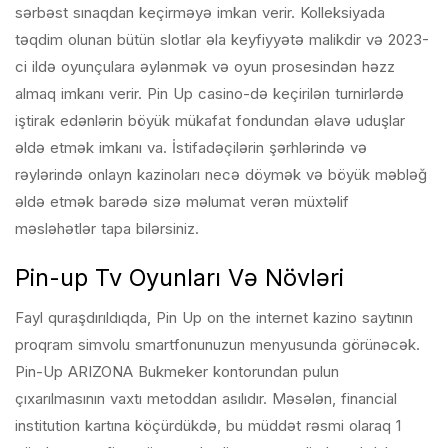
sərbəst sınaqdan keçirməyə imkan verir. Kolleksiyada
təqdim olunan bütün slotlar əla keyfiyyətə malikdir və 2023-
ci ildə oyunçulara əylənmək və oyun prosesindən həzz
almaq imkanı verir. Pin Up casino-də keçirilən turnirlərdə
iştirak edənlərin böyük mükafat fondundan əlavə uduşlar
əldə etmək imkanı va. İstifadəçilərin şərhlərində və
rəylərində onlayn kazinoları necə döymək və böyük məbləğ
əldə etmək barədə sizə məlumat verən müxtəlif
məsləhətlər tapa bilərsiniz.
Pin-up Tv Oyunları Və Növləri
Fayl quraşdırıldıqda, Pin Up on the internet kazino saytının
proqram simvolu smartfonunuzun menyusunda görünəcək.
Pin-Up ARIZONA Bukmeker kontorundan pulun
çıxarılmasının vaxtı metoddan asılıdır. Məsələn, financial
institution kartına köçürdükdə, bu müddət rəsmi olaraq 1