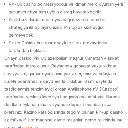
Pin-Up casino bölməsi yoxdur və idman mərc oyunları yerli
qanunvericiliyə tam uyğun olaraq həyata keçirilir.
Kiçik bazarlarda mərc oynamağı nəzərdə tutan bir
strategiya ilə oynayırsınızsa, Pin Up az sizə uyğun
gəlməyəcək.
PinUp Casino-nun rəsmi saytı tez-tez provayderlər
tərəfindən bloklanır.
Onlayn casino Pin Up azerbaijan məşhur CarlettaNV şirkəti
tərəfindən idarə olunur. Rəylərində qonaqlar yaxşı xidmət
səviyyəsini, qumar oyunlarının yaxşı seçimini və uduşların
sürətli ödənilməsini qeyd edirlər. Klubun rəsmi saytında
təsdiqlənmiş tənzimləyici orqan Antillephone nV (Kuraçao)
tərəfindən verilmiş lisenziya haqqında məlumat var. Burada
dostlarla əylənə, rahat valyutada depozit hesabları aça
bilərsiniz. Kazino kataloqlarında təqdim olunan Pin-up casino
az müxtəlif slot machine game maşınları demo rejimində işə
salına bilər
pin up
.