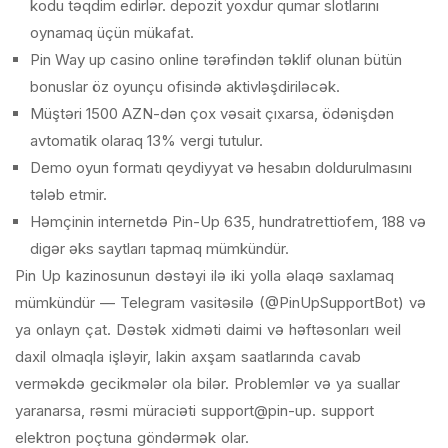
kodu təqdim edirlər. depozit yoxdur qumar slotlarını
oynamaq üçün mükafat.
Pin Way up casino online tərəfindən təklif olunan bütün
bonuslar öz oyunçu ofisində aktivləşdiriləcək.
Müştəri 1500 AZN-dən çox vəsait çıxarsa, ödənişdən
avtomatik olaraq 13% vergi tutulur.
Demo oyun formatı qeydiyyat və hesabın doldurulmasını
tələb etmir.
Həmçinin internetdə Pin-Up 635, hundratrettiofem, 188 və
digər əks saytları tapmaq mümkündür.
Pin Up kazinosunun dəstəyi ilə iki yolla əlaqə saxlamaq
mümkündür — Telegram vasitəsilə (@PinUpSupportBot) və
ya onlayn çat. Dəstək xidməti daimi və həftəsonları weil
daxil olmaqla işləyir, lakin axşam saatlarında cavab
verməkdə gecikmələr ola bilər. Problemlər və ya suallar
yaranarsa, rəsmi müraciəti support@pin-up. support
elektron poçtuna göndərmək olar.