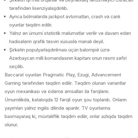
tərəfindən lisenziyalaşdırılıb.
Ayrıca bölmələrdə jackpot avtomatları, crash və canlı
oyunlar təqdim edilir.
Yalnız ən ümumi statistik məlumatlar verilir və davam edən
hadisələrin qrafik təsviri xüsusilə mənalı deyil.
Şirkətin populyarlaşdırılması üçün balompié üzrə
Azərbaycan milli komandasının kapitanı onun rəsmi səfiri
seçilib.
Baccarat oyunları Pragmatic Play, Ezugi, Advancement
Gaming tərəfindən təqdim edilir. Təqdim olunan variantlar
oyun mexanikası və ödəmə əmsalları ilə fərqlənir.
Ümumilikdə, kataloqda 12 fərqli oyun şou toplanıb. Onların
yayımları yalnız ingilis dilində aparılır. TV oyunlarına
baxmayaraq ki, müxtəliflik təqdim edilir, onlar azlıqda təqdim
olunur.