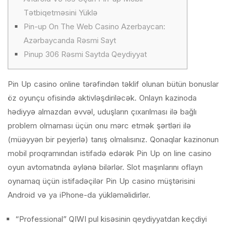
Tətbiqetməsini Yüklə
Pin-up On The Web Casino Azerbaycan:
Azərbaycanda Rəsmi Sayt
Pinup 306 Rəsmi Saytda Qeydiyyat
Pin Up casino online tərəfindən təklif olunan bütün bonuslar
öz oyunçu ofisində aktivləşdiriləcək. Onlayn kazinoda
hədiyyə almazdan əvvəl, uduşların çıxarılması ilə bağlı
problem olmaması üçün onu mərc etmək şərtləri ilə
(müəyyən bir peyjerlə) tanış olmalısınız. Qonaqlar kazinonun
mobil proqramından istifadə edərək Pin Up on line casino
oyun avtomatında əylənə bilərlər. Slot maşınlarını oflayn
oynamaq üçün istifadəçilər Pin Up casino müştərisini
Android və ya iPhone-da yükləməlidirlər.
“Professional” QIWI pul kisəsinin qeydiyyatdan keçdiyi