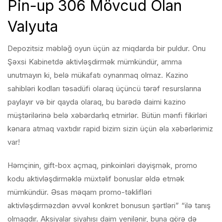
Pin-up 306 Mövcud Olan
Valyuta
Depozitsiz məbləğ oyun üçün az miqdarda bir puldur. Onu
Şəxsi Kabinetdə aktivləşdirmək mümkündür, amma
unutmayın ki, belə mükafatı oynanmaq olmaz. Kazino
sahibləri kodları təsadüfi olaraq üçüncü tərəf resurslarına
paylayır və bir qayda olaraq, bu barədə daimi kazino
müştərilərinə belə xəbərdarlıq etmirlər. Bütün mənfi fikirləri
kənara atmaq vaxtıdır rapid bizim sizin üçün əla xəbərlərimiz
var!
Həmçinin, gift-box açmaq, pinkoinləri dəyişmək, promo
kodu aktivləşdirməklə müxtəlif bonuslar əldə etmək
mümkündür. Əsas məqam promo-təklifləri
aktivləşdirməzdən əvvəl konkret bonusun şərtləri” “ilə tanış
olmaqdır. Aksiyalar siyahısı daim yenilənir, buna görə də