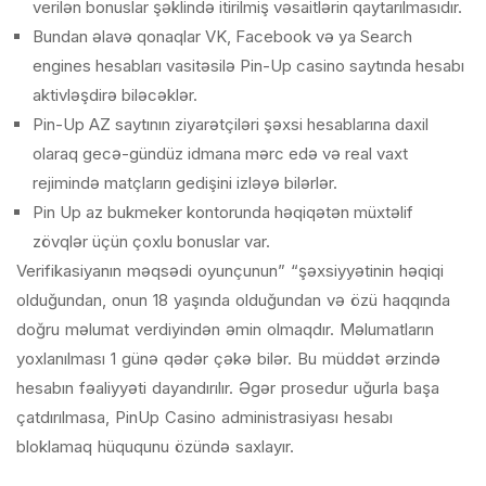
verilən bonuslar şəklində itirilmiş vəsaitlərin qaytarılmasıdır.
Bundan əlavə qonaqlar VK, Facebook və ya Search
engines hesabları vasitəsilə Pin-Up casino saytında hesabı
aktivləşdirə biləcəklər.
Pin-Up AZ saytının ziyarətçiləri şəxsi hesablarına daxil
olaraq gecə-gündüz idmana mərc edə və real vaxt
rejimində matçların gedişini izləyə bilərlər.
Pin Up az bukmeker kontorunda həqiqətən müxtəlif
zövqlər üçün çoxlu bonuslar var.
Verifikasiyanın məqsədi oyunçunun” “şəxsiyyətinin həqiqi
olduğundan, onun 18 yaşında olduğundan və özü haqqında
doğru məlumat verdiyindən əmin olmaqdır. Məlumatların
yoxlanılması 1 günə qədər çəkə bilər. Bu müddət ərzində
hesabın fəaliyyəti dayandırılır. Əgər prosedur uğurla başa
çatdırılmasa, PinUp Casino administrasiyası hesabı
bloklamaq hüququnu özündə saxlayır.