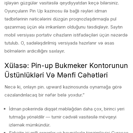
işləyən güzgülər vasitəsilə qeydiyyatdan keçə bilərsiniz.
Oyunçuların Pin Up kazinosu ilə bağlı rəyləri idman
tədbirlərinin nəticələrini düzgün proqnozlaşdırmaqla pul
qazanmaq üçün əla imkanların olduğunu təsdiqləyir. Saytın
mobil versiyası portativ cihazların istifadəçiləri üçün nəzərdə
tutulub. O, sadələşdirilmiş versiyada hazırlanır və əsas
bölmələrin ardıcıllığını saxlayır.
Xülasə: Pin-up Bukmeker Kontorunun
Üstünlükləri Və Mənfi Cəhətləri
Necə ki, onlayn pin. upward kazinosunda oynamağa görə
cəzalandırılacaq bir nəfər belə yoxdur.”
İdman pokerində diqqət məbləğdən daha çox, birinci yeri
tutmağa yönəldilir — turnir cədvəli vasitəsilə mövqeyi
izləmək mümkündür.
Şirkətin işi milli orqanlar və beynəlxalq tənzimləyici Curacao