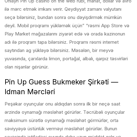
Onlayn Pin Up casino on the web rubl, manat, dollar və avro
ilə mərc etmək imkanı verir. Qeydiyyat zamanı valyutanı
seçə bilərsiniz, bundan sonra onu dəyişdirmək mümkün
deyil. Mobil proqramı yükləmək üçün” “rəsmi App Store və
Play Market mağazalarını ziyarət edə və orada kazinonun
adı ilə proqram tapa bilərsiniz. Proqramı rəsmi internet
saytından ag yükləyə bilərsiniz. Məsələn, bir meyvə
yuvasında, çarxlarda limon, portağal, albalı, qarpız təsvirləri
olan nişanlar görünür.
Pin Up Guess Bukmeker Şirkəti —
Idman Mərcləri
Peşəkar oyunçular onu aldıqdan sonra ilk bir neçə saat
ərzində oynamağı məsləhət görürlər. Təcrübəli oyunçular
maksimum sürətlə oynamağı məsləhət görmürlər, orta
səviyyəyə üstünlük verməyi məsləhət görürlər. Bunun
sayəsində istifadəçi oyunda daha uzun müddət qalır və