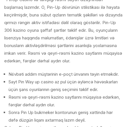
başlamaq lazımdır. O, Pin-Up dövrünün stilistikası ilə həyata
keçirilmişdir, buna sübut qızların tematik şəkilləri və dizaynda
qırmızı rəngin aktiv istifadəsi dəlil olaraq göstərilir. Pin-Up
306 kazino oyuna şəffaf şərtlər təklif edir. Bu, oyunçuların
lisenziya haqqında məlumatları, ödənişlər üzrə limitləri və
bonusların aktivləşdirilməsi şərtlərini asanlıqla yoxlamasına
imkan verir. Rəsmi və qeyri-rəsmi kazino saytlarını müqayisə
edərkən, fərqlər dərhal aydın olur.
Növbəti addım müştərinin e-poçt ünvanını təyin etməkdir.
Sayt Pin Way up casino az pul üçün əyləncə həvəskarları
üçün şans oyunlarının geniş seçimini təklif edir.
Rəsmi və qeyri-rəsmi kazino saytlarını müqayisə edərkən,
fərqlər dərhal aydın olur.
Sonra Pin Up bukmeker kontorunun geniş xəttində hər
dəfə düzgün liqanı axtarmaq lazım deyil.