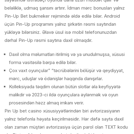
beləliklə, udmaq şansını artırır. İdman mərc bonusları yalnız
Pin-Up Bet bukmeker rejimində əldə edilə bilər. Android
üçün Pin-Up proqramını yalnız şirkətin rəsmi saytından
yükləyə bilərsiniz. Əlavə üsul isə mobil telefonunuzdan
dərhal Pin-Up rəsmi saytına daxil olmaqdır.
Daxil olma məlumatları itirilmiş və ya unudulmuşsa, xüsusi
forma vasitəsilə bərpa edilə bilər.
Çox vaxt oyunçular” “təcrübələrini bölüşür və qeydiyyat,
mərc, uduşlar və ödənişlər haqqında danışırlar.
Kolleksiyada təqdim olunan bütün slotlar əla keyfiyyətə
malikdir və 2023-ci ildə oyunçulara əylənmək və oyun
prosesindən həzz almaq imkanı verir.
Pin Up bet casino xüsusiyyətlərindən biri avtorizasiyanın
yalnız telefonla həyata keçirilməsidir. Hər dəfə sayta daxil
olan zaman müştəri avtorizasiya üçün parol olan TEXT kodu