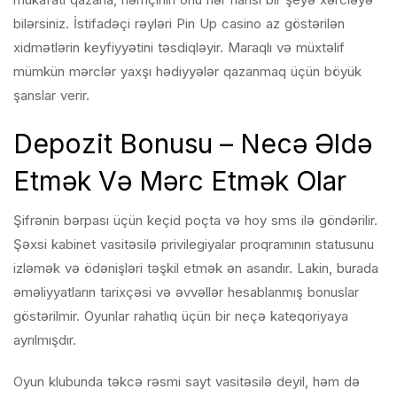
bilərsiniz. İstifadəçi rəyləri Pin Up casino az göstərilən
xidmətlərin keyfiyyətini təsdiqləyir. Maraqlı və müxtəlif
mümkün mərclər yaxşı hədiyyələr qazanmaq üçün böyük
şanslar verir.
Depozit Bonusu – Necə Əldə
Etmək Və Mərc Etmək Olar
Şifrənin bərpası üçün keçid poçta və hoy sms ilə göndərilir.
Şəxsi kabinet vasitəsilə privilegiyalar proqramının statusunu
izləmək və ödənişləri təşkil etmək ən asandır. Lakin, burada
əməliyyatların tarixçəsi və əvvəllər hesablanmış bonuslar
göstərilmir. Oyunlar rahatlıq üçün bir neçə kateqoriyaya
ayrılmışdır.
Oyun klubunda təkcə rəsmi sayt vasitəsilə deyil, həm də