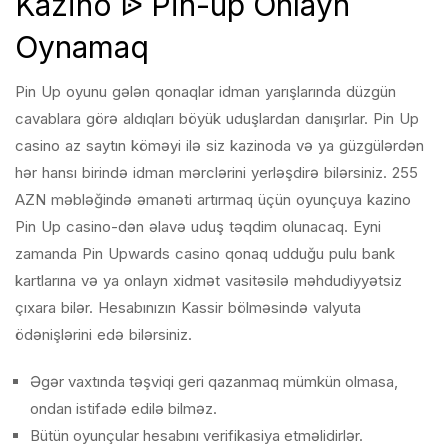
Kazino ᐉ Pin-up Onlayn
Oynamaq
Pin Up oyunu gələn qonaqlar idman yarışlarında düzgün
cavablara görə aldıqları böyük uduşlardan danışırlar. Pin Up
casino az saytın köməyi ilə siz kazinoda və ya güzgülərdən
hər hansı birində idman mərclərini yerləşdirə bilərsiniz. 255
AZN məbləğində əmanəti artırmaq üçün oyunçuya kazino
Pin Up casino-dən əlavə uduş təqdim olunacaq. Eyni
zamanda Pin Upwards casino qonaq udduğu pulu bank
kartlarına və ya onlayn xidmət vasitəsilə məhdudiyyətsiz
çıxara bilər. Hesabınızın Kassir bölməsində valyuta
ödənişlərini edə bilərsiniz.
Əgər vaxtında təşviqi geri qazanmaq mümkün olmasa,
ondan istifadə edilə bilməz.
Bütün oyunçular hesabını verifikasiya etməlidirlər.