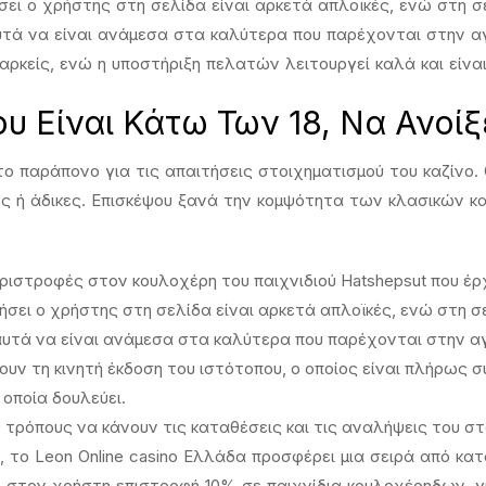
ήσει ο χρήστης στη σελίδα είναι αρκετά απλοϊκές, ενώ στη 
αυτά να είναι ανάμεσα στα καλύτερα που παρέχονται στην 
ρκείς, ενώ η υποστήριξη πελατών λειτουργεί καλά και είναι
υ Είναι Κάτω Των 18, Να Ανοίξ
ο παράπονο για τις απαιτήσεις στοιχηματισμού του καζίνο. 
ές ή άδικες. Επισκέψου ξανά την κομψότητα των κλασικών κα
ριστροφές στον κουλοχέρη του παιχνιδιού Hatshepsut που έρχ
θήσει ο χρήστης στη σελίδα είναι αρκετά απλοϊκές, ενώ στη 
 αυτά να είναι ανάμεσα στα καλύτερα που παρέχονται στην 
ουν τη κινητή έκδοση του ιστότοπου, ο οποίος είναι πλήρως 
ποία δουλεύει.
τρόπους να κάνουν τις καταθέσεις και τις αναλήψεις του στο
, το Leon Online casino Ελλάδα προσφέρει μια σειρά από κα
νει στον χρήστη επιστροφή 10% σε παιχνίδια κουλοχέρηδων, 