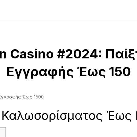
eon Casino #2024: Παί
Εγγραφής Έως 150
ο Εγγραφής Έως 1500
 Καλωσορίσματος Έως 